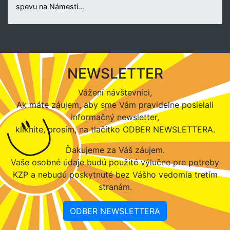
spevu na Námestí…
NEWSLETTER
Vážení návštevníci,
Ak máte záujem, aby sme Vám pravidelne posielali
informačný newsletter,
kliknite, prosím, na tlačítko ODBER NEWSLETTERA.
Ďakujeme za Váš záujem.
Vaše osobné údaje budú použité výlučne pre potreby
KZP a nebudú poskytnuté bez Vášho vedomia tretím
stranám.
ODBER NEWSLETTERA