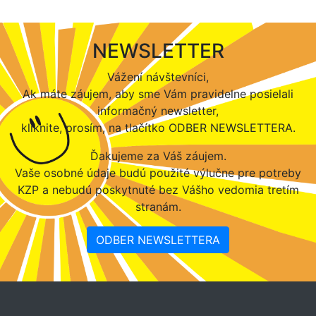
NEWSLETTER
Vážení návštevníci,
Ak máte záujem, aby sme Vám pravidelne posielali
informačný newsletter,
kliknite, prosím, na tlačítko ODBER NEWSLETTERA.
Ďakujeme za Váš záujem.
Vaše osobné údaje budú použité výlučne pre potreby
KZP a nebudú poskytnuté bez Vášho vedomia tretím
stranám.
ODBER NEWSLETTERA