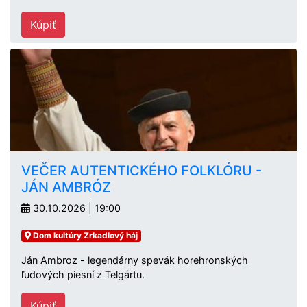
Kúpiť
VEČER AUTENTICKÉHO FOLKLÓRU -
JÁN AMBRÓZ
30.10.2026 | 19:00
Dom kultúry Zrkadlový háj
Ján Ambroz - legendárny spevák horehronských
ľudových piesní z Telgártu.
Kúpiť