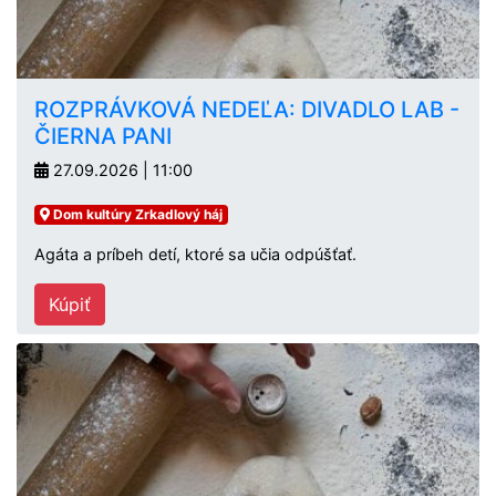
ROZPRÁVKOVÁ NEDEĽA: DIVADLO LAB -
ČIERNA PANI
27.09.2026 | 11:00
Dom kultúry Zrkadlový háj
Agáta a príbeh detí, ktoré sa učia odpúšťať.
Kúpiť