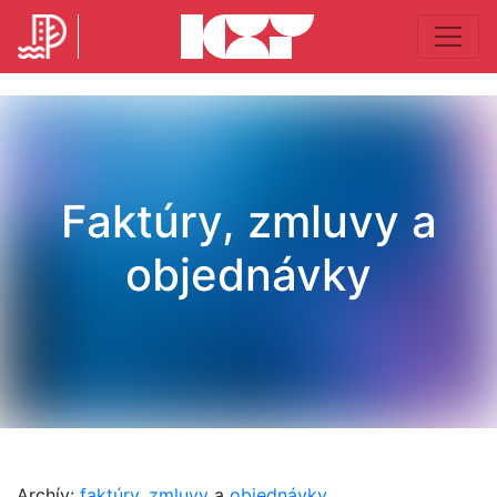
Faktúry, zmluvy a
objednávky
Archív:
faktúry
,
zmluvy
a
objednávky