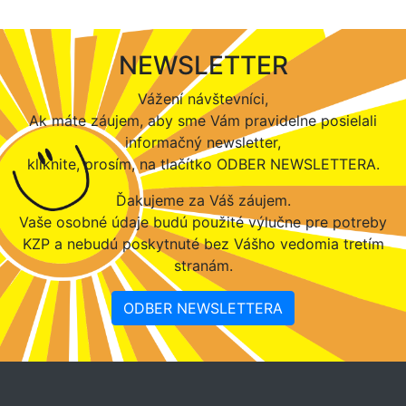
NEWSLETTER
Vážení návštevníci,
Ak máte záujem, aby sme Vám pravidelne posielali
informačný newsletter,
kliknite, prosím, na tlačítko ODBER NEWSLETTERA.
Ďakujeme za Váš záujem.
Vaše osobné údaje budú použité výlučne pre potreby
KZP a nebudú poskytnuté bez Vášho vedomia tretím
stranám.
ODBER NEWSLETTERA