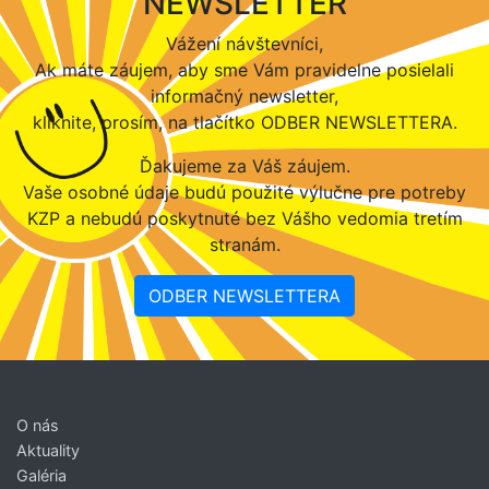
NEWSLETTER
Vážení návštevníci,
Ak máte záujem, aby sme Vám pravidelne posielali
informačný newsletter,
kliknite, prosím, na tlačítko ODBER NEWSLETTERA.
Ďakujeme za Váš záujem.
Vaše osobné údaje budú použité výlučne pre potreby
KZP a nebudú poskytnuté bez Vášho vedomia tretím
stranám.
ODBER NEWSLETTERA
O nás
Aktuality
Galéria