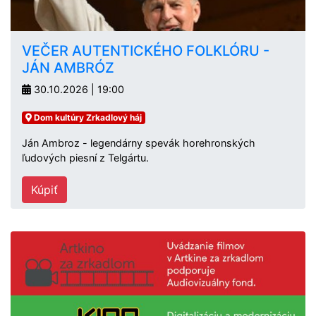
VEČER AUTENTICKÉHO FOLKLÓRU -
JÁN AMBRÓZ
30.10.2026 | 19:00
Dom kultúry Zrkadlový háj
Ján Ambroz - legendárny spevák horehronských
ľudových piesní z Telgártu.
Kúpiť