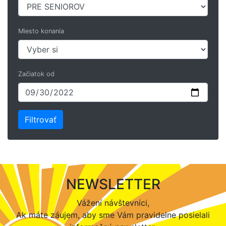
Miesto konania
Začiatok od
NEWSLETTER
Vážení návštevníci,
Ak máte záujem, aby sme Vám pravidelne posielali