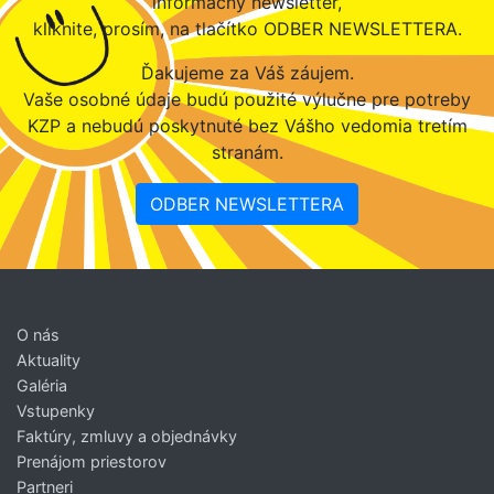
informačný newsletter,
kliknite, prosím, na tlačítko ODBER NEWSLETTERA.
Ďakujeme za Váš záujem.
Vaše osobné údaje budú použité výlučne pre potreby
KZP a nebudú poskytnuté bez Vášho vedomia tretím
stranám.
ODBER NEWSLETTERA
O nás
Aktuality
Galéria
Vstupenky
Faktúry, zmluvy a objednávky
Prenájom priestorov
Partneri