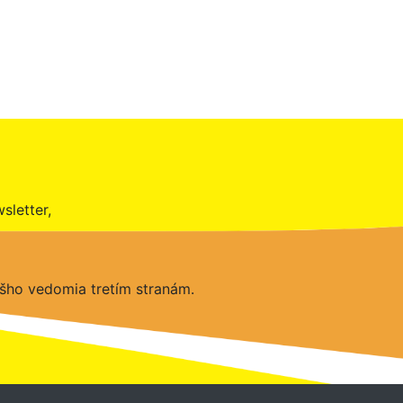
sletter,
šho vedomia tretím stranám.