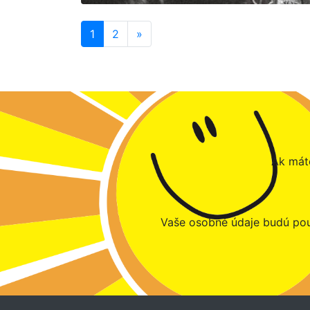
1
2
»
Ak máte
Vaše osobné údaje budú pou