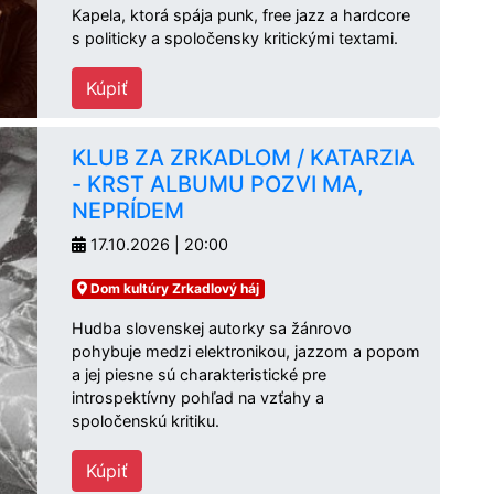
Kapela, ktorá spája punk, free jazz a hardcore
s politicky a spoločensky kritickými textami.
Kúpiť
KLUB ZA ZRKADLOM / KATARZIA
- KRST ALBUMU POZVI MA,
NEPRÍDEM
17.10.2026 | 20:00
Dom kultúry Zrkadlový háj
Hudba slovenskej autorky sa žánrovo
pohybuje medzi elektronikou, jazzom a popom
a jej piesne sú charakteristické pre
introspektívny pohľad na vzťahy a
spoločenskú kritiku.
Kúpiť