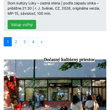
Dom kultúry Lúky – zadná stena | podľa západu slnka –
približne 21:30 | r. J. Svěrak, CZ, 2026, originálna verzia,
MP-15, závislosť, 100 min.
Vstup voľný
1
2
3
4
»