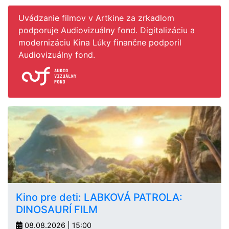
Uvádzanie filmov v Artkine za zrkadlom
podporuje Audiovizuálny fond. Digitalizáciu a
modernizáciu Kina Lúky finančne podporil
Audiovizuálny fond.
Kino pre deti: LABKOVÁ PATROLA:
DINOSAURÍ FILM
08.08.2026 | 15:00