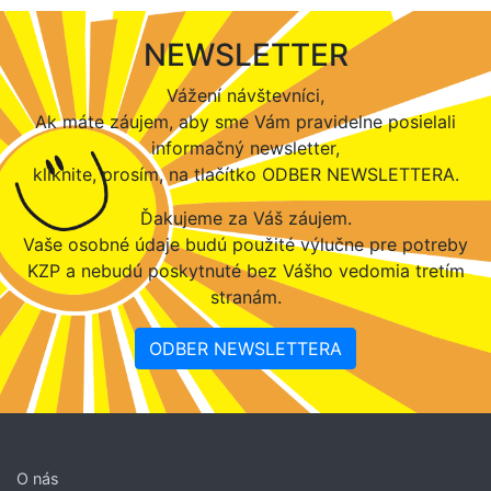
NEWSLETTER
Vážení návštevníci,
Ak máte záujem, aby sme Vám pravidelne posielali
informačný newsletter,
kliknite, prosím, na tlačítko ODBER NEWSLETTERA.
Ďakujeme za Váš záujem.
Vaše osobné údaje budú použité výlučne pre potreby
KZP a nebudú poskytnuté bez Vášho vedomia tretím
stranám.
ODBER NEWSLETTERA
O nás