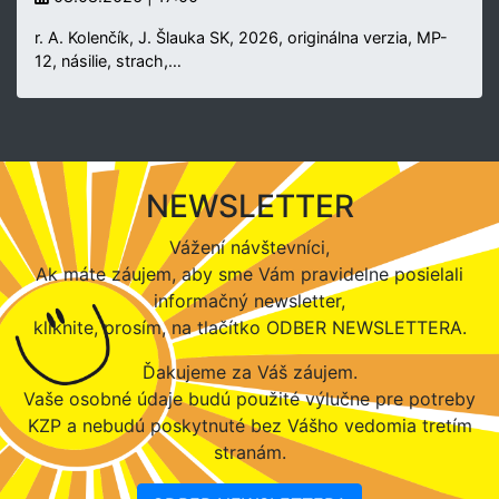
r. A. Kolenčík, J. Šlauka SK, 2026, originálna verzia, MP-
12, násilie, strach,…
NEWSLETTER
Vážení návštevníci,
Ak máte záujem, aby sme Vám pravidelne posielali
informačný newsletter,
kliknite, prosím, na tlačítko ODBER NEWSLETTERA.
Ďakujeme za Váš záujem.
Vaše osobné údaje budú použité výlučne pre potreby
KZP a nebudú poskytnuté bez Vášho vedomia tretím
stranám.