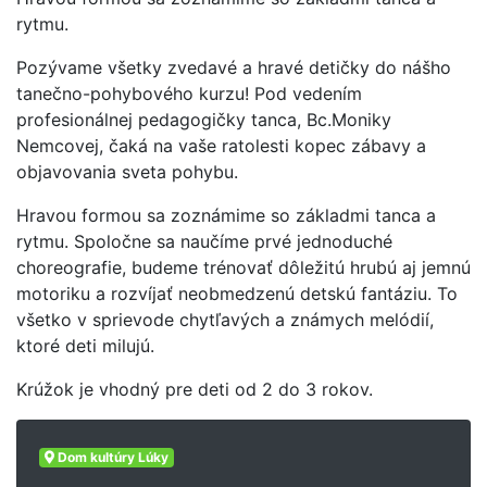
rytmu.
Pozývame všetky zvedavé a hravé detičky do nášho
tanečno-pohybového kurzu! Pod vedením
profesionálnej pedagogičky tanca, Bc.Moniky
Nemcovej, čaká na vaše ratolesti kopec zábavy a
objavovania sveta pohybu.
Hravou formou sa zoznámime so základmi tanca a
rytmu. Spoločne sa naučíme prvé jednoduché
choreografie, budeme trénovať dôležitú hrubú aj jemnú
motoriku a rozvíjať neobmedzenú detskú fantáziu. To
všetko v sprievode chytľavých a známych melódií,
ktoré deti milujú.
Krúžok je vhodný pre deti od 2 do 3 rokov.
Dom kultúry Lúky