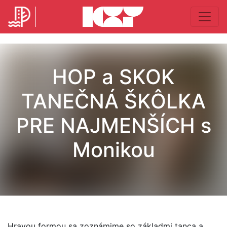
HOP a SKOK
TANEČNÁ ŠKÔLKA
PRE NAJMENŠÍCH s
Monikou
Hravou formou sa zoznámime so základmi tanca a