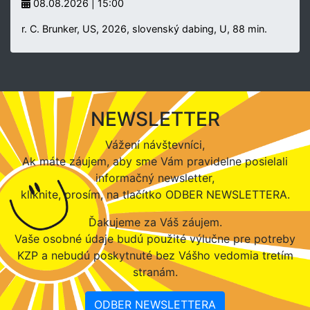
08.08.2026 | 15:00
r. C. Brunker, US, 2026, slovenský dabing, U, 88 min.
NEWSLETTER
Vážení návštevníci,
Ak máte záujem, aby sme Vám pravidelne posielali
informačný newsletter,
kliknite, prosím, na tlačítko ODBER NEWSLETTERA.
Ďakujeme za Váš záujem.
Vaše osobné údaje budú použité výlučne pre potreby
KZP a nebudú poskytnuté bez Vášho vedomia tretím
stranám.
ODBER NEWSLETTERA