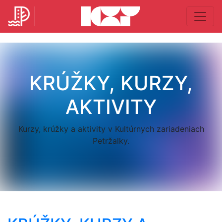
KRÚŽKY, KURZY,
AKTIVITY
Kurzy, krúžky a aktivity v Kultúrnych zariadeniach
Petržalky.