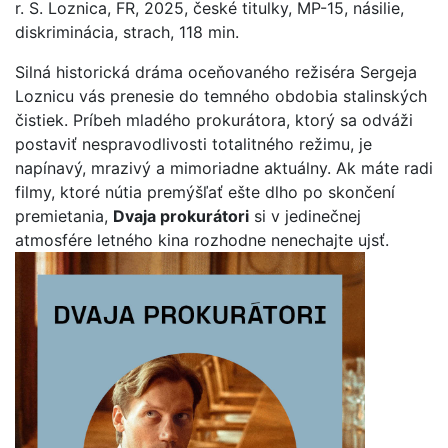
r. S. Loznica, FR, 2025, české titulky, MP-15, násilie,
diskriminácia, strach, 118 min.
Silná historická dráma oceňovaného režiséra Sergeja
Loznicu vás prenesie do temného obdobia stalinských
čistiek. Príbeh mladého prokurátora, ktorý sa odváži
postaviť nespravodlivosti totalitného režimu, je
napínavý, mrazivý a mimoriadne aktuálny. Ak máte radi
filmy, ktoré nútia premýšľať ešte dlho po skončení
premietania,
Dvaja prokurátori
si v jedinečnej
atmosfére letného kina rozhodne nenechajte ujsť.