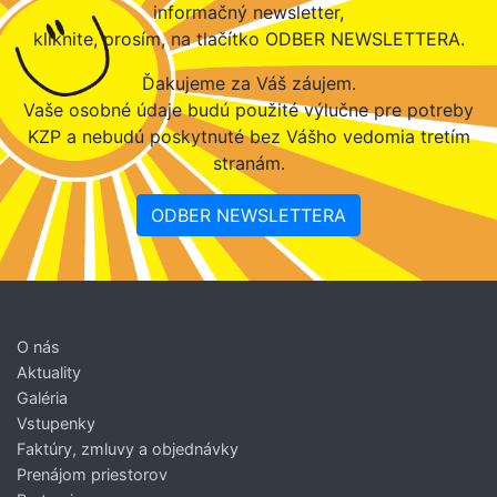
informačný newsletter,
kliknite, prosím, na tlačítko ODBER NEWSLETTERA.
Ďakujeme za Váš záujem.
Vaše osobné údaje budú použité výlučne pre potreby
KZP a nebudú poskytnuté bez Vášho vedomia tretím
stranám.
ODBER NEWSLETTERA
O nás
Aktuality
Galéria
Vstupenky
Faktúry, zmluvy a objednávky
Prenájom priestorov