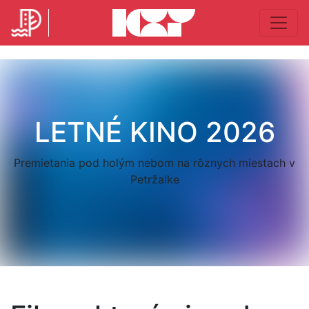
LETNÉ KINO 2026
Premietania pod holým nebom na rôznych miestach v
Petržalke