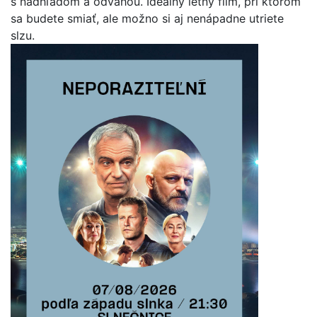
s nadhľadom a odvahou. Ideálny letný film, pri ktorom
sa budete smiať, ale možno si aj nenápadne utriete
slzu.