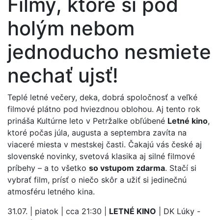
Filmy, ktoré si pod
holým nebom
jednoducho nesmiete
nechať ujsť!
Teplé letné večery, deka, dobrá spoločnosť a veľké
filmové plátno pod hviezdnou oblohou. Aj tento rok
prináša Kultúrne leto v Petržalke obľúbené
Letné kino
,
ktoré počas júla, augusta a septembra zavíta na
viaceré miesta v mestskej časti. Čakajú vás české aj
slovenské novinky, svetová klasika aj silné filmové
príbehy – a to všetko
so vstupom zdarma
. Stačí si
vybrať film, prísť o niečo skôr a užiť si jedinečnú
atmosféru letného kina.
31.07. | piatok | cca 21:30 |
LETNÉ KINO
| DK Lúky -