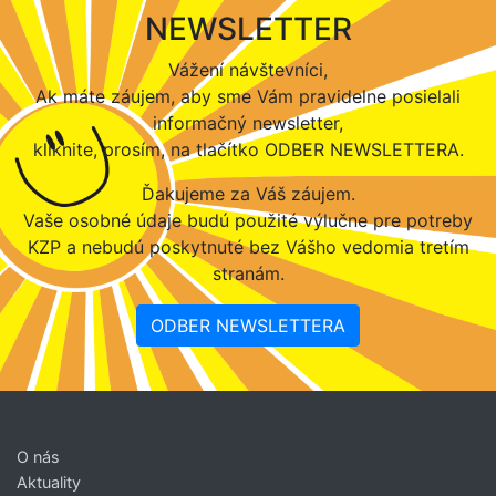
NEWSLETTER
Vážení návštevníci,
Ak máte záujem, aby sme Vám pravidelne posielali
informačný newsletter,
kliknite, prosím, na tlačítko ODBER NEWSLETTERA.
Ďakujeme za Váš záujem.
Vaše osobné údaje budú použité výlučne pre potreby
KZP a nebudú poskytnuté bez Vášho vedomia tretím
stranám.
ODBER NEWSLETTERA
O nás
Aktuality