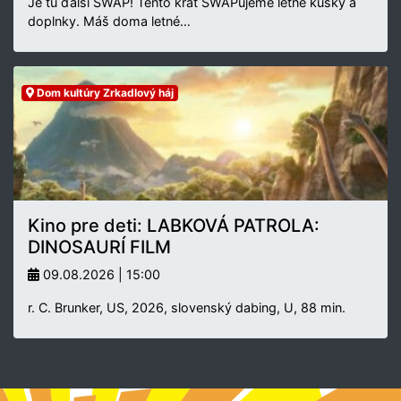
Je tu ďalší SWAP! Tento krát SWAPujeme letné kúsky a
doplnky. Máš doma letné…
Dom kultúry Zrkadlový háj
Kino pre deti: LABKOVÁ PATROLA:
DINOSAURÍ FILM
09.08.2026 | 15:00
r. C. Brunker, US, 2026, slovenský dabing, U, 88 min.