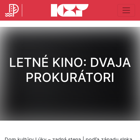
LETNÉ KINO: DVAJA
PROKURÁTORI
Dom kultúry Lúky – zadná stena | podľa západu slnka