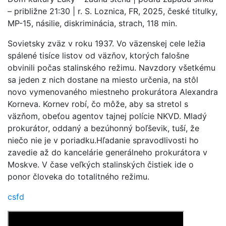
– približne 21:30 | r. S. Loznica, FR, 2025, české titulky,
MP-15, násilie, diskriminácia, strach, 118 min.
Sovietsky zväz v roku 1937. Vo väzenskej cele ležia
spálené tisíce listov od väzňov, ktorých falošne
obvinili počas stalinského režimu. Navzdory všetkému
sa jeden z nich dostane na miesto určenia, na stôl
novo vymenovaného miestneho prokurátora Alexandra
Korneva. Kornev robí, čo môže, aby sa stretol s
väzňom, obeťou agentov tajnej polície NKVD. Mladý
prokurátor, oddaný a bezúhonný boľševik, tuší, že
niečo nie je v poriadku.Hľadanie spravodlivosti ho
zavedie až do kancelárie generálneho prokurátora v
Moskve. V čase veľkých stalinských čistiek ide o
ponor človeka do totalitného režimu.
csfd