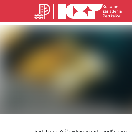
Kultúrne
zariadenia
Petržalky
Sad Janka Kráľa – Ferdinand | podľa západu s