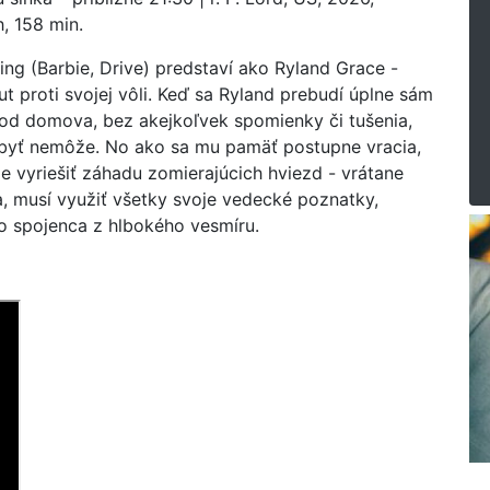
, 158 min.
ng (Barbie, Drive) predstaví ako Ryland Grace -
ut proti svojej vôli. Keď sa Ryland prebudí úplne sám
 od domova, bez akejkoľvek spomienky či tušenia,
ž byť nemôže. No ako sa mu pamäť postupne vracia,
 je vyriešiť záhadu zomierajúcich hviezd - vrátane
a, musí využiť všetky svoje vedecké poznatky,
o spojenca z hlbokého vesmíru.