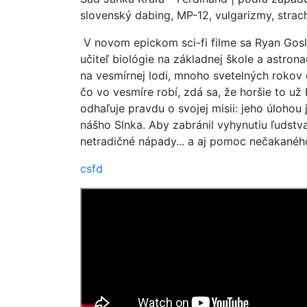
slovenský dabing, MP-12, vulgarizmy, strach
V novom epickom sci-fi filme sa Ryan Gosli
učiteľ biológie na základnej škole a astrona
na vesmírnej lodi, mnoho svetelných rokov
čo vo vesmíre robí, zdá sa, že horšie to u
odhaľuje pravdu o svojej misii: jeho úlohou
nášho Slnka. Aby zabránil vyhynutiu ľudstv
netradičné nápady... a aj pomoc nečakanéh
csfd