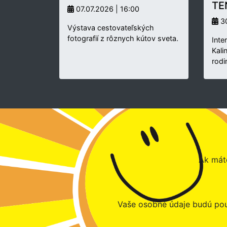
TE
07.07.2026 | 16:00
30
Výstava cestovateľských
fotografií z rôznych kútov sveta.
Inte
Kali
rodi
Ak máte
Vaše osobné údaje budú pou