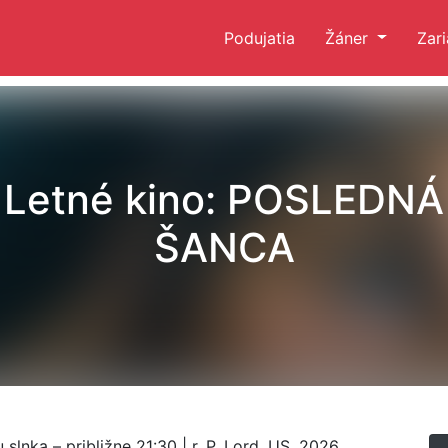
Podujatia
Žáner
Zar
Letné kino: POSLEDNÁ
ŠANCA
lnka – približne 21:30 | r. P. Lord, US, 2026,