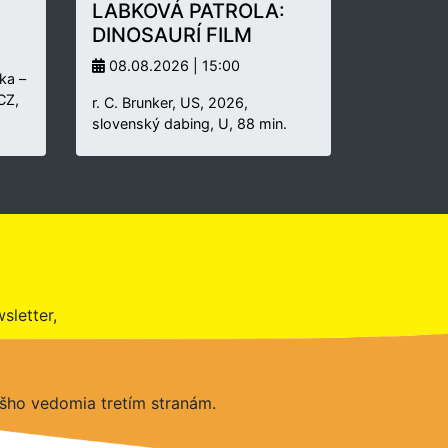
LABKOVÁ PATROLA:
DINOSAURÍ FILM
08.08.2026 | 15:00
ka –
 CZ,
r. C. Brunker, US, 2026,
slovenský dabing, U, 88 min.
sletter,
šho vedomia tretím stranám.