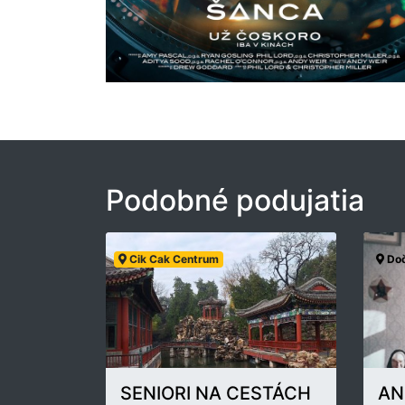
Podobné podujatia
Cik Cak Centrum
Doč
SENIORI NA CESTÁCH
AN