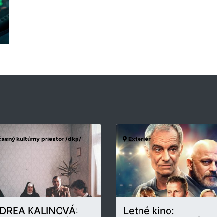
asný kultúrny priestor /dkp/
Exteriér
DREA KALINOVÁ:
Letné kino: