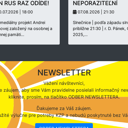
N RUS RAZ ODÍDE!
NEPORAZITEĽNÍ
.07.2026 | 18:00
07.08.2026 | 21:30
rmediálny projekt Andrei
Slnečnice | podľa západu sln
novej založený na osobnej a
približne 21:30 | r. D. Pánek,
nnej pamäti…
2025,…
NEWSLETTER
Vážení návštevníci,
 záujem, aby sme Vám pravidelne posielali informačný new
kliknite, prosím, na tlačítko ODBER NEWSLETTERA.
Ďakujeme za Váš záujem.
žité výlučne pre potreby KZP a nebudú poskytnuté bez Vá