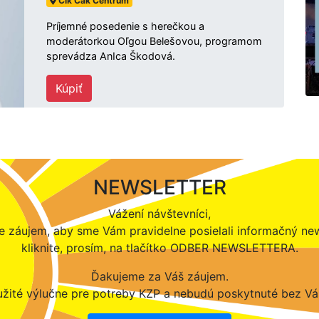
Cik Cak Centrum
Príjemné posedenie s herečkou a
moderátorkou Oľgou Belešovou, programom
sprevádza AnIca Škodová.
Kúpiť
NEWSLETTER
Vážení návštevníci,
 záujem, aby sme Vám pravidelne posielali informačný new
kliknite, prosím, na tlačítko ODBER NEWSLETTERA.
Ďakujeme za Váš záujem.
žité výlučne pre potreby KZP a nebudú poskytnuté bez Vá