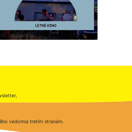
sletter,
šho vedomia tretím stranám.