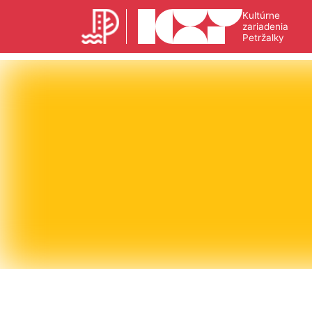
Kultúrne
zariadenia
Petržalky