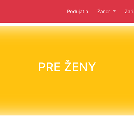
Podujatia
Žáner
Zar
PRE ŽENY