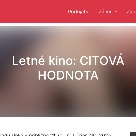
Podujatia
Žáner
Zar
Letné kino: CITOVÁ
HODNOTA
u slnka – približne 21:30 | r. J. Trier, NO, 2025,