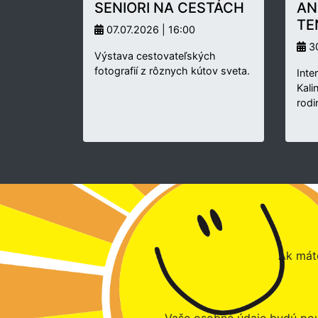
SENIORI NA CESTÁCH
AN
TE
07.07.2026 | 16:00
30
Výstava cestovateľských
fotografií z rôznych kútov sveta.
Inte
Kali
rodi
Ak máte