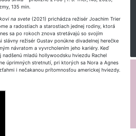
izmy, 135 min.
kovi na svete
(2021) prichádza režisér Joachim Trier
e a radostiach a starostiach jednej rodiny, ktorá
gnes sa po rokoch znova stretávajú so svojím
 slávny režisér Gustav ponúkne divadelnej herečke
ijným návratom a vyvrcholením jeho kariéry. Keď
j nadšenú mladú hollywoodsku hviezdu Rachel
ne úprimných stretnutí, pri ktorých sa Nora a Agnes
zťahmi i nečakanou prítomnosťou americkej hviezdy.