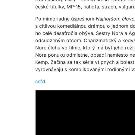
české titulky, MP-15, nahota, strach, vulgar
Po mimoriadne úspešnom
Najhoršom člove
s citlivou komediálnou drámou o jednom dom
ho celé desaťročia obýva. Sestry Nora a A
odcudzeným otcom. Charizmatický a kedysi
Nore úlohu vo filme, ktorý má byť jeho rež
Nora ponuku odmietne, obsadí namiesto ne
Kemp. Začína sa tak séria vtipných a bolest
vyrovnávajú s komplikovanými rodinnými v
csfd