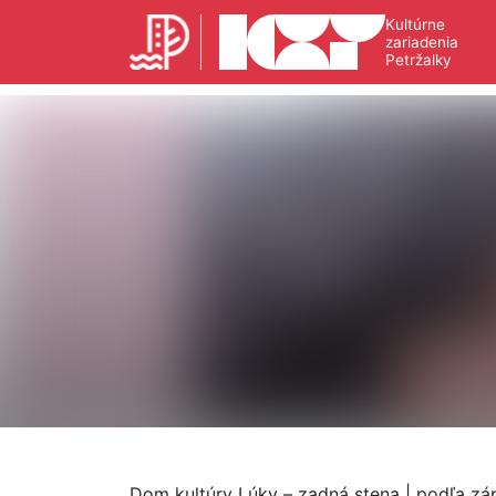
Kultúrne
zariadenia
Petržalky
Dom kultúry Lúky – zadná stena | podľa západ