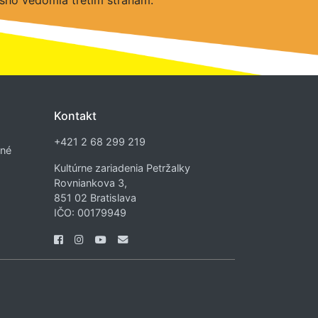
šho vedomia tretím stranám.
Kontakt
+421 2 68 299 219
dné
Kultúrne zariadenia Petržalky
Rovniankova 3,
851 02 Bratislava
IČO: 00179949