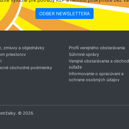
žité výlučne pre potreby KZP a nebudú poskytnuté bez Vá
ODBER NEWSLETTERA
y, zmluvy a objednávky
Profil verejného obstarávania
om priestorov
Súhrnné správy
i
Verejné obstarávania a obcho
súťaže
ecné obchodné podmienky
Informovanie o spracúvaní a
ochrane osobných údajov
Petržalky. © 2026.