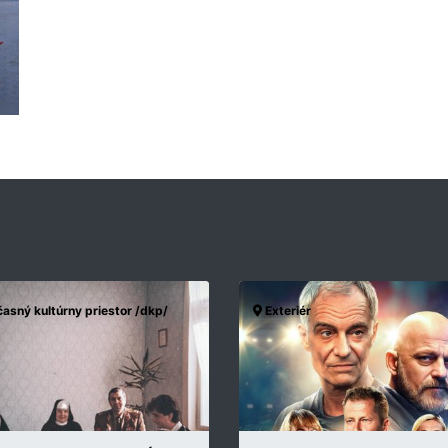
asný kultúrny priestor /dkp/
Exteriér