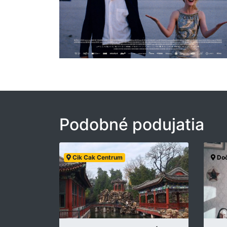
Podobné podujatia
Cik Cak Centrum
Doč