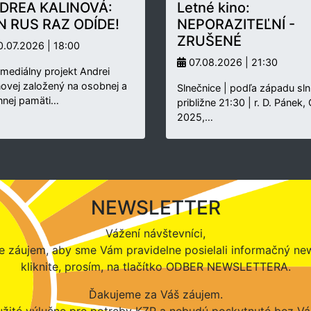
DREA KALINOVÁ:
Letné kino:
N RUS RAZ ODÍDE!
NEPORAZITEĽNÍ -
ZRUŠENÉ
.07.2026 | 18:00
07.08.2026 | 21:30
rmediálny projekt Andrei
novej založený na osobnej a
Slnečnice | podľa západu sln
nnej pamäti…
približne 21:30 | r. D. Pánek,
2025,…
NEWSLETTER
Vážení návštevníci,
 záujem, aby sme Vám pravidelne posielali informačný new
kliknite, prosím, na tlačítko ODBER NEWSLETTERA.
Ďakujeme za Váš záujem.