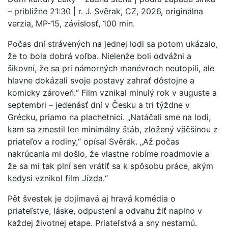
– približne 21:30 | r. J. Svěrak, CZ, 2026, originálna
verzia, MP-15, závislosť, 100 min.
Počas dní strávených na jednej lodi sa potom ukázalo,
že to bola dobrá voľba. Nielenže boli odvážni a
šikovní, že sa pri námorných manévroch neutopili, ale
hlavne dokázali svoje postavy zahrať dôstojne a
komicky zároveň.“ Film vznikal minulý rok v auguste a
septembri – jedenásť dní v Česku a tri týždne v
Grécku, priamo na plachetnici. „Natáčali sme na lodi,
kam sa zmestil len minimálny štáb, zložený väčšinou z
priateľov a rodiny,“ opísal Svěrák. „Až počas
nakrúcania mi došlo, že vlastne robíme roadmovie a
že sa mi tak plní sen vrátiť sa k spôsobu práce, akým
kedysi vznikol film Jízda.“
Pět švestek je dojímavá aj hravá komédia o
priateľstve, láske, odpustení a odvahu žiť naplno v
každej životnej etape. Priateľstvá a sny nestarnú.