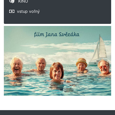
KINO
vstup voľný