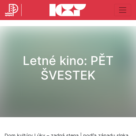
Letné kino: PĚT
ŠVESTEK
Dom kultúry Lúky – zadná stena | podľa západu slnka