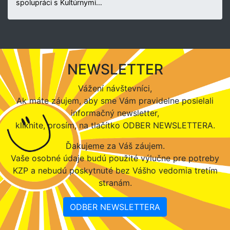
spolupráci s Kultúrnymi…
NEWSLETTER
Vážení návštevníci,
Ak máte záujem, aby sme Vám pravidelne posielali
informačný newsletter,
kliknite, prosím, na tlačítko ODBER NEWSLETTERA.
Ďakujeme za Váš záujem.
Vaše osobné údaje budú použité výlučne pre potreby
KZP a nebudú poskytnuté bez Vášho vedomia tretím
stranám.
ODBER NEWSLETTERA