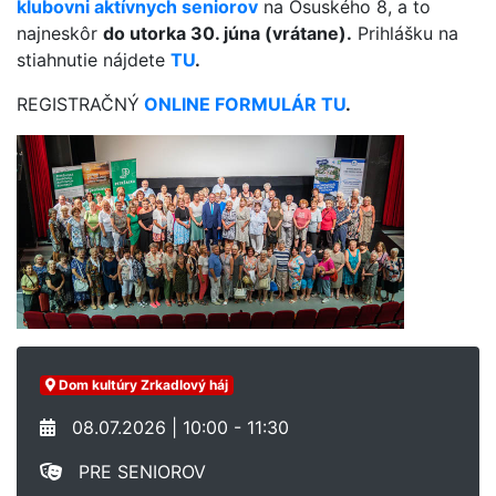
klubovni aktívnych seniorov
na Osuského 8, a to
najneskôr
do utorka 30. júna (vrátane).
Prihlášku na
stiahnutie nájdete
TU
.
REGISTRAČNÝ
ONLINE FORMULÁR TU
.
Dom kultúry Zrkadlový háj
08.07.2026 | 10:00 - 11:30
PRE SENIOROV