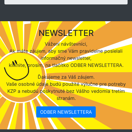
NEWSLETTER
Vážení návštevníci,
Ak máte záujem, aby sme Vám pravidelne posielali
informačný newsletter,
kliknite, prosím, na tlačítko ODBER NEWSLETTERA.
Ďakujeme za Váš záujem.
Vaše osobné údaje budú použité výlučne pre potreby
KZP a nebudú poskytnuté bez Vášho vedomia tretím
stranám.
ODBER NEWSLETTERA