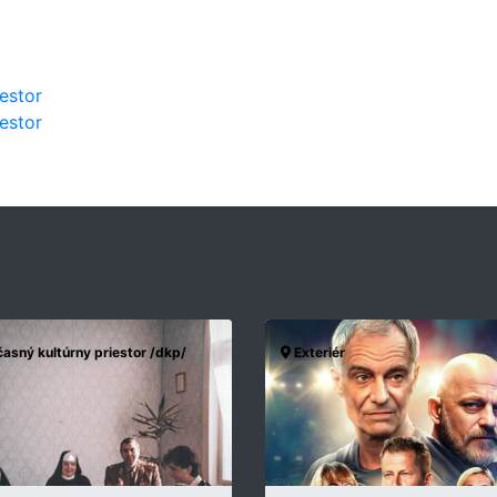
estor
estor
asný kultúrny priestor /dkp/
Exteriér