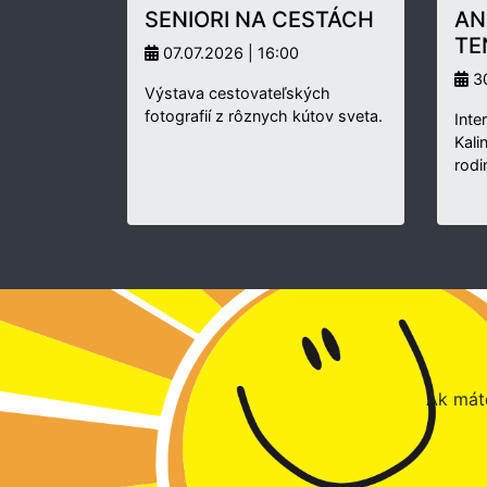
SENIORI NA CESTÁCH
AN
TE
07.07.2026 | 16:00
30
Výstava cestovateľských
fotografií z rôznych kútov sveta.
Inte
Kali
rodi
Ak máte