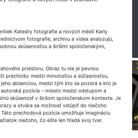
ntiek Katedry fotografie a nových médií Karly
redníctvom fotografie, archívu a videa analyzujú,
osobnou skúsenosťou a širšími spoločenskými,
ahového priestoru. Obraz tu nie je pevnou
a či prechodu: medzi minulosťou a súčasnosťou,
jeho absenciou, medzi tým kto sa pozerá a kto je
 autorská pozícia – miesto medzi odstupom a
lastnú skúsenosť v širšom spoločenskom kontexte. Je
brazy a otvára sa možnosť vstúpiť do niečoho
 Táto prechodová pozícia umožňuje imagináciu
ačiatok niečoho, čo ešte len hľadá svoj tvar.