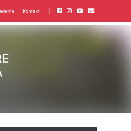
iadenia
Kontakt
|
RE
A