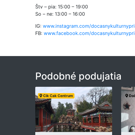
Štv – pia: 15:00 – 19:00
So – ne: 13:00 – 16:00
IG:
www.instagram.com/docasnykulturnypri
FB:
www.facebook.com/docasnykulturnypri
Podobné podujatia
Cik Cak Centrum
Doč