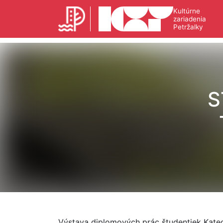
Kultúrne
zariadenia
Petržalky
S
Výstava diplomových prác študentiek Katedr