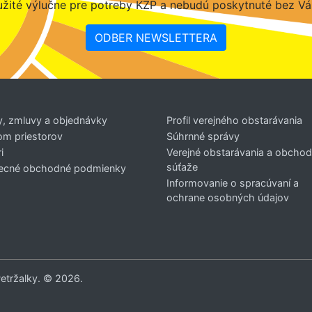
žité výlučne pre potreby KZP a nebudú poskytnuté bez Vá
ODBER NEWSLETTERA
y, zmluvy a objednávky
Profil verejného obstarávania
om priestorov
Súhrnné správy
i
Verejné obstarávania a obcho
súťaže
ecné obchodné podmienky
Informovanie o spracúvaní a
ochrane osobných údajov
Petržalky. © 2026.