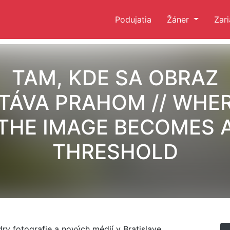
Podujatia
Žáner
Zar
TAM, KDE SA OBRAZ
TÁVA PRAHOM // WHE
THE IMAGE BECOMES 
THRESHOLD
y fotografie a nových médií v Bratislave.