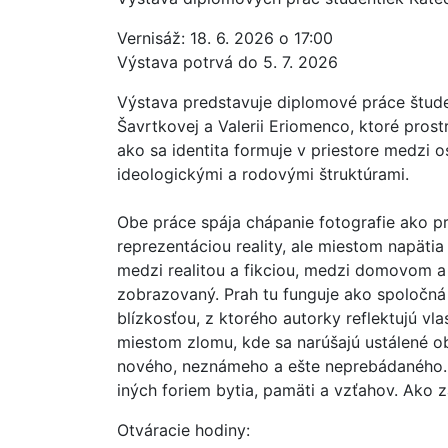
Vernisáž: 18. 6. 2026 o 17:00
Výstava potrvá do 5. 7. 2026
Výstava predstavuje diplomové práce štude
Šavrtkovej a Valerii Eriomenco, ktoré prost
ako sa identita formuje v priestore medzi 
ideologickými a rodovými štruktúrami.
Obe práce spája chápanie fotografie ako pr
reprezentáciou reality, ale miestom napäti
medzi realitou a fikciou, medzi domovom a 
zobrazovaný. Prah tu funguje ako spoločná
blízkosťou, z ktorého autorky reflektujú v
miestom zlomu, kde sa narúšajú ustálené o
nového, neznámeho a ešte neprebádaného.
iných foriem bytia, pamäti a vzťahov. Ako z
Otváracie hodiny: