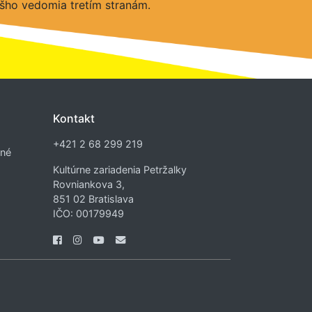
šho vedomia tretím stranám.
Kontakt
+421 2 68 299 219
dné
Kultúrne zariadenia Petržalky
Rovniankova 3,
851 02 Bratislava
IČO: 00179949