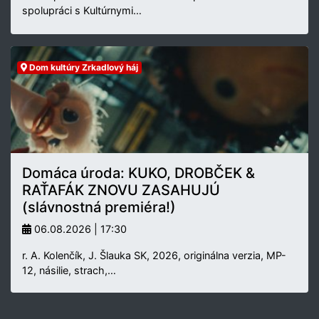
spolupráci s Kultúrnymi…
Dom kultúry Zrkadlový háj
Domáca úroda: KUKO, DROBČEK &
RAŤAFÁK ZNOVU ZASAHUJÚ
(slávnostná premiéra!)
06.08.2026 | 17:30
r. A. Kolenčík, J. Šlauka SK, 2026, originálna verzia, MP-
12, násilie, strach,…