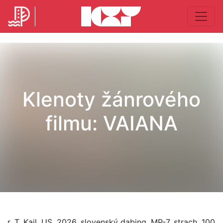
Klenoty žánrového
filmu: VAIANA
r. T. Kail, US, 2026, slovenský dabing, MP-7, strach, 100