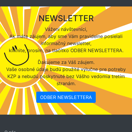
NEWSLETTER
Vážení návštevníci,
Ak máte záujem, aby sme Vám pravidelne posielali
informačný newsletter,
kliknite, prosím, na tlačítko ODBER NEWSLETTERA.
Ďakujeme za Váš záujem.
Vaše osobné údaje budú použité výlučne pre potreby
KZP a nebudú poskytnuté bez Vášho vedomia tretím
stranám.
ODBER NEWSLETTERA