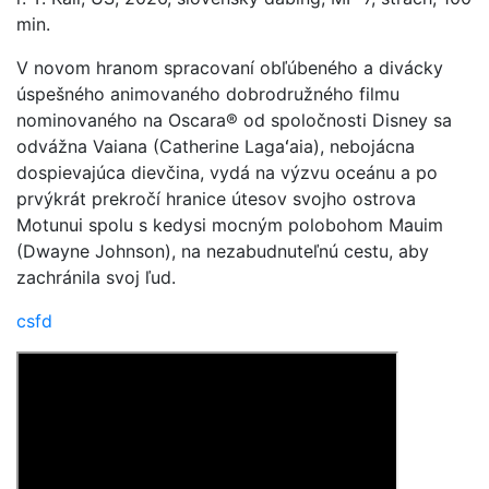
min.
V novom hranom spracovaní obľúbeného a divácky
úspešného animovaného dobrodružného filmu
nominovaného na Oscara® od spoločnosti Disney sa
odvážna Vaiana (Catherine Lagaʻaia), nebojácna
dospievajúca dievčina, vydá na výzvu oceánu a po
prvýkrát prekročí hranice útesov svojho ostrova
Motunui spolu s kedysi mocným polobohom Mauim
(Dwayne Johnson), na nezabudnuteľnú cestu, aby
zachránila svoj ľud.
csfd