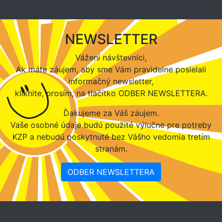
NEWSLETTER
Vážení návštevníci,
Ak máte záujem, aby sme Vám pravidelne posielali
informačný newsletter,
kliknite, prosím, na tlačítko ODBER NEWSLETTERA.
Ďakujeme za Váš záujem.
Vaše osobné údaje budú použité výlučne pre potreby
KZP a nebudú poskytnuté bez Vášho vedomia tretím
stranám.
ODBER NEWSLETTERA