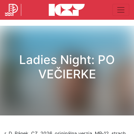
Ladies Night: PO
VEČIERKE
r. D. Pánek, CZ, 2026, originálna verzia, MP-12, strach,