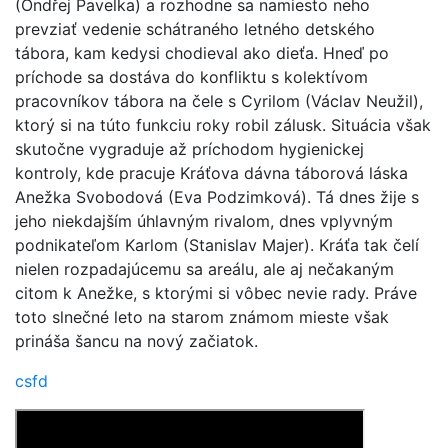
(Ondřej Pavelka) a rozhodne sa namiesto neho
prevziať vedenie schátraného letného detského
tábora, kam kedysi chodieval ako dieťa. Hneď po
príchode sa dostáva do konfliktu s kolektívom
pracovníkov tábora na čele s Cyrilom (Václav Neužil),
ktorý si na túto funkciu roky robil zálusk. Situácia však
skutočne vygraduje až príchodom hygienickej
kontroly, kde pracuje Kráťova dávna táborová láska
Anežka Svobodová (Eva Podzimková). Tá dnes žije s
jeho niekdajším úhlavným rivalom, dnes vplyvným
podnikateľom Karlom (Stanislav Majer). Kráťa tak čelí
nielen rozpadajúcemu sa areálu, ale aj nečakaným
citom k Anežke, s ktorými si vôbec nevie rady. Práve
toto slnečné leto na starom známom mieste však
prináša šancu na nový začiatok.
csfd