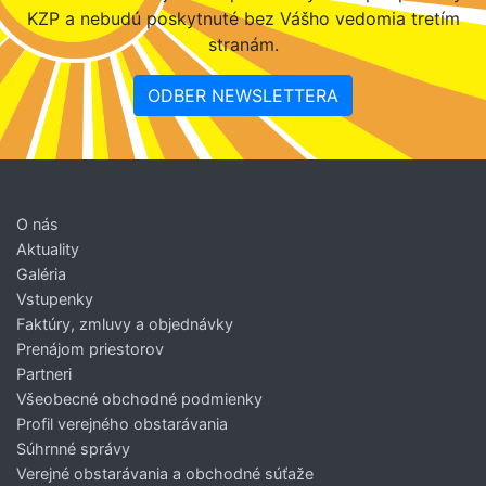
KZP a nebudú poskytnuté bez Vášho vedomia tretím
stranám.
ODBER NEWSLETTERA
O nás
Aktuality
Galéria
Vstupenky
Faktúry, zmluvy a objednávky
Prenájom priestorov
Partneri
Všeobecné obchodné podmienky
Profil verejného obstarávania
Súhrnné správy
Verejné obstarávania a obchodné súťaže