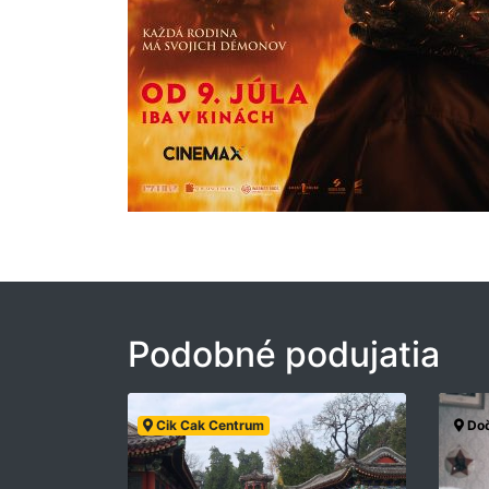
Podobné podujatia
Cik Cak Centrum
Doč