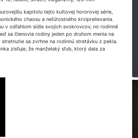
urovejšiu kapitolu tejto kultovej hororovej série,
onického chaosu a neľútostného krviprelievania.
u v odľahlom sídle svojich svokrovcov, no rodinné
eď sa členovia rodiny jeden po druhom menia na
stretnutie sa zvrhne na rodinnú stretávku z pekla.
inka zisťuje, že manželský sľub, ktorý dala za