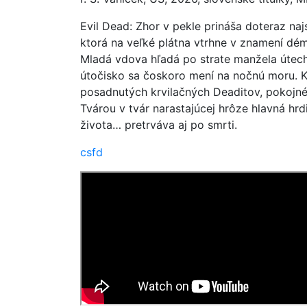
Evil Dead: Zhor v pekle prináša doteraz najs
ktorá na veľké plátna vtrhne v znamení dém
Mladá vdova hľadá po strate manžela útech
útočisko sa čoskoro mení na nočnú moru. K
posadnutých krvilačných Deaditov, pokojné 
Tvárou v tvár narastajúcej hrôze hlavná hrd
života… pretrváva aj po smrti.
csfd