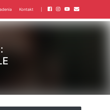
iadenia
Kontakt
|
:
LE