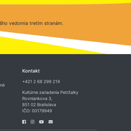
šho vedomia tretím stranám.
Kontakt
+421 2 68 299 219
dné
Kultúrne zariadenia Petržalky
Rovniankova 3,
851 02 Bratislava
IČO: 00179949