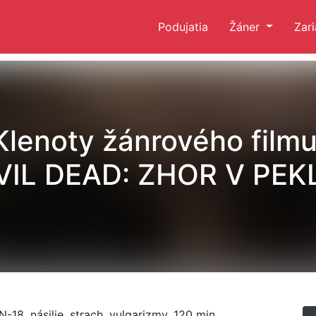
Podujatia
Žáner
Zar
Klenoty žánrového filmu
VIL DEAD: ZHOR V PEK
N-18, násilie, strach, vulgarizmy, 120 min.