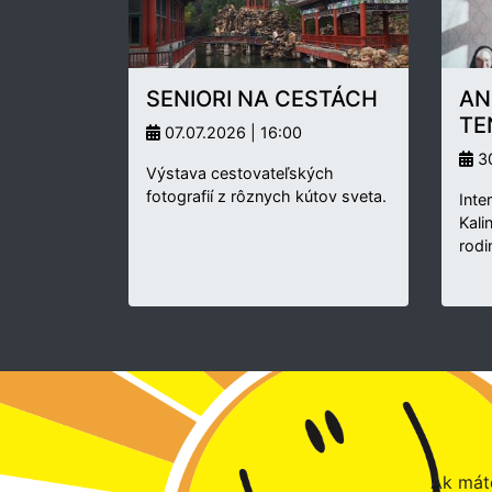
SENIORI NA CESTÁCH
AN
TE
07.07.2026 | 16:00
30
Výstava cestovateľských
fotografií z rôznych kútov sveta.
Inte
Kali
rodi
Ak máte