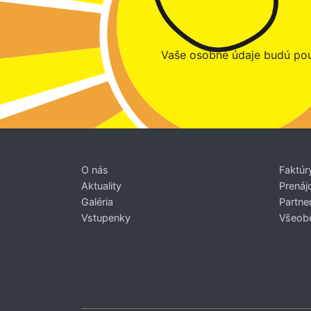
Vaše osobné údaje budú pou
O nás
Faktúr
Aktuality
Prenáj
Galéria
Partner
Vstupenky
Všeob