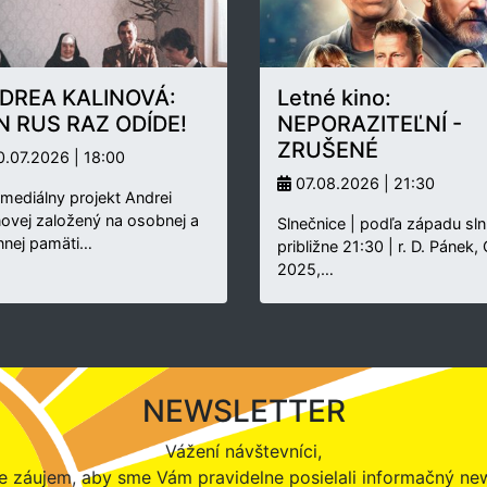
DREA KALINOVÁ:
Letné kino:
N RUS RAZ ODÍDE!
NEPORAZITEĽNÍ -
ZRUŠENÉ
.07.2026 | 18:00
07.08.2026 | 21:30
rmediálny projekt Andrei
novej založený na osobnej a
Slnečnice | podľa západu sln
nnej pamäti…
približne 21:30 | r. D. Pánek,
2025,…
NEWSLETTER
Vážení návštevníci,
 záujem, aby sme Vám pravidelne posielali informačný new