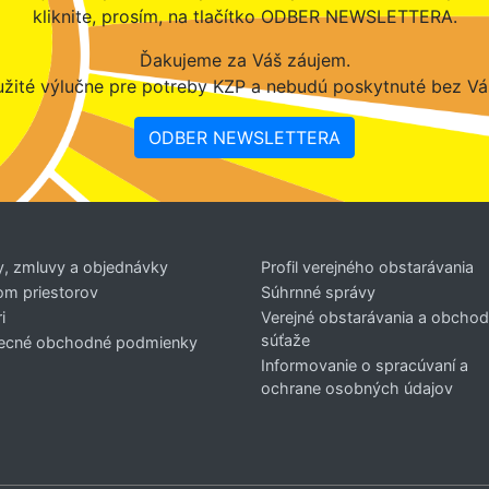
kliknite, prosím, na tlačítko ODBER NEWSLETTERA.
Ďakujeme za Váš záujem.
žité výlučne pre potreby KZP a nebudú poskytnuté bez Vá
ODBER NEWSLETTERA
y, zmluvy a objednávky
Profil verejného obstarávania
om priestorov
Súhrnné správy
i
Verejné obstarávania a obcho
súťaže
ecné obchodné podmienky
Informovanie o spracúvaní a
ochrane osobných údajov