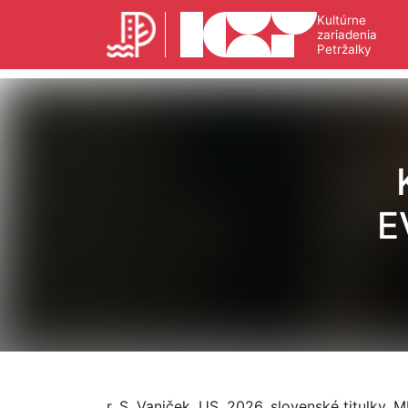
Kultúrne
zariadenia
Petržalky
E
r. S. Vaniček, US, 2026, slovenské titulky, M