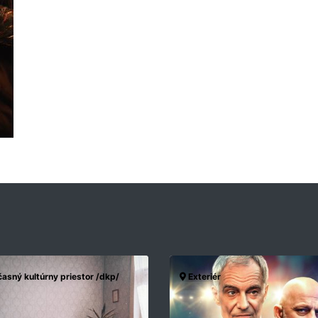
asný kultúrny priestor /dkp/
Exteriér