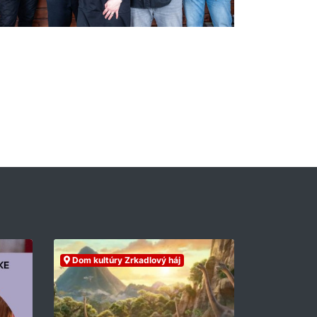
Dom kultúry Zrkadlový háj