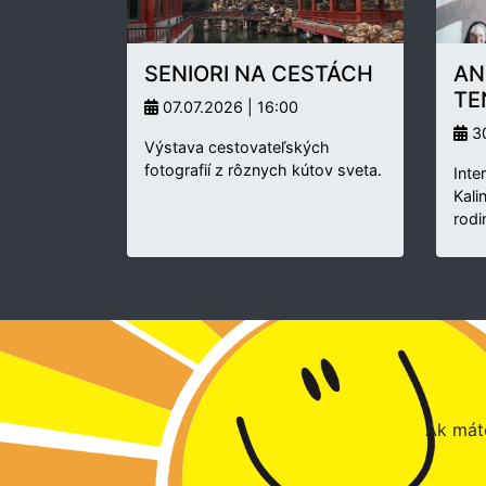
SENIORI NA CESTÁCH
AN
TE
07.07.2026 | 16:00
30
Výstava cestovateľských
fotografií z rôznych kútov sveta.
Inte
Kali
rodi
Ak máte