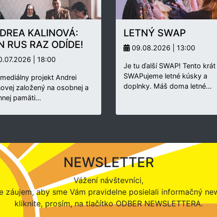
DREA KALINOVÁ:
LETNÝ SWAP
N RUS RAZ ODÍDE!
09.08.2026 | 13:00
.07.2026 | 18:00
Je tu ďalší SWAP! Tento krát
SWAPujeme letné kúsky a
rmediálny projekt Andrei
doplnky. Máš doma letné…
novej založený na osobnej a
nnej pamäti…
NEWSLETTER
Vážení návštevníci,
 záujem, aby sme Vám pravidelne posielali informačný new
kliknite, prosím, na tlačítko ODBER NEWSLETTERA.