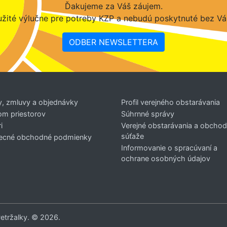
Ďakujeme za Váš záujem.
žité výlučne pre potreby KZP a nebudú poskytnuté bez Vá
ODBER NEWSLETTERA
y, zmluvy a objednávky
Profil verejného obstarávania
om priestorov
Súhrnné správy
i
Verejné obstarávania a obcho
súťaže
ecné obchodné podmienky
Informovanie o spracúvaní a
ochrane osobných údajov
Petržalky. © 2026.