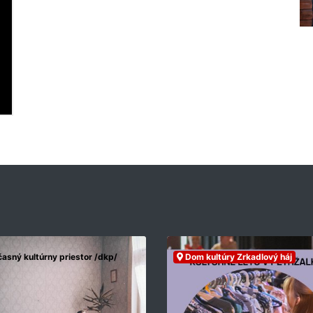
asný kultúrny priestor /dkp/
Dom kultúry Zrkadlový háj