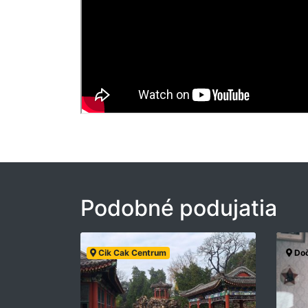
Podobné podujatia
Cik Cak Centrum
Doč