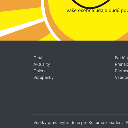
Vaše osobné údaje budú pou
O nás
Faktúr
Aktuality
Prenáj
Galéria
Partner
Vstupenky
Všeob
Všetky práva vyhradené pre Kultúrne zariadenia 