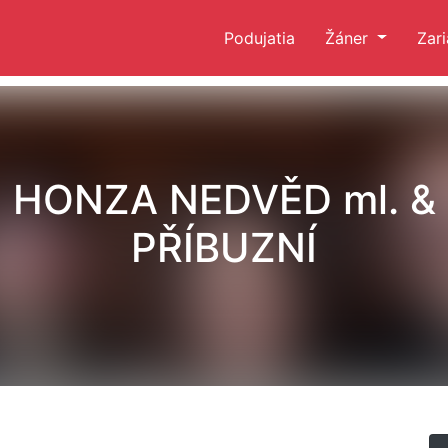
Podujatia
Žáner
Zar
HONZA NEDVĚD ml. &
PŘÍBUZNÍ