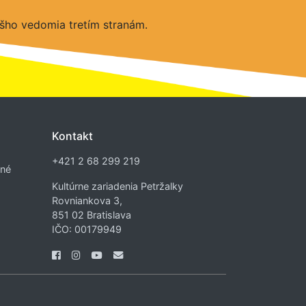
šho vedomia tretím stranám.
Kontakt
+421 2 68 299 219
dné
Kultúrne zariadenia Petržalky
Rovniankova 3,
851 02 Bratislava
IČO: 00179949