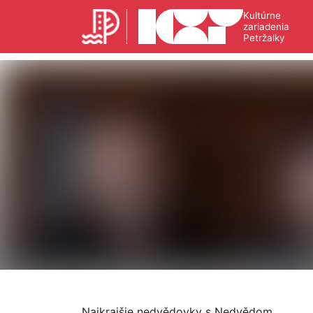
Kultúrne
zariadenia
Petržalky
Najkrajšie nedvědovky s Nedvědom.