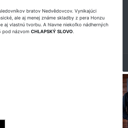
asledovníkov bratov Nedvědovcov. Vynikajúci
asické, ale aj menej známe skladby z pera Honzu
le aj vlastnú tvorbu. A hlavne niekoľko nádherných
025 pod názvom
CHLAPSKÝ SLOVO
.