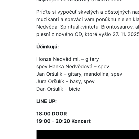
Príďte si vypočuť skvelých a dôstojných n
muzikanti a speváci vám ponúknu nielen kl
Nedvěda, Spirituálkvintetu, Brontosaurov, a
piesní z nového CD, ktoré vyšlo 27. 11. 2
Účinkujú:
Honza Nedvěd ml. – gitary
spev Hanka Nedvědová – spev
Jan Oršulík – gitary, mandolína, spev
Jura Oršulík – basy, spev
Dan Oršulík – bicie
LINE UP:
18:00 DOOR
19:00 - 20:20 Koncert