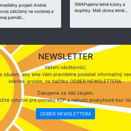
SWAPujeme letné kúsky a
rmediálny projekt Andrei
doplnky. Máš doma letné…
novej založený na osobnej a
nnej pamäti…
NEWSLETTER
Vážení návštevníci,
 záujem, aby sme Vám pravidelne posielali informačný new
kliknite, prosím, na tlačítko ODBER NEWSLETTERA.
Ďakujeme za Váš záujem.
žité výlučne pre potreby KZP a nebudú poskytnuté bez Vá
ODBER NEWSLETTERA