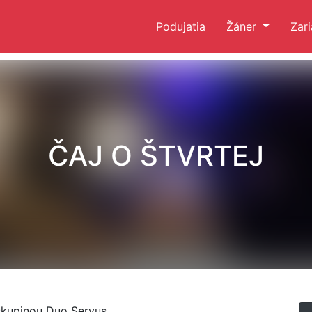
Podujatia
Žáner
Zar
ČAJ O ŠTVRTEJ
kupinou Duo Servus.