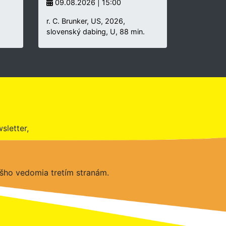
09.08.2026 | 15:00
r. C. Brunker, US, 2026,
slovenský dabing, U, 88 min.
sletter,
šho vedomia tretím stranám.