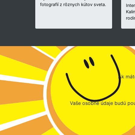
fotografií z rôznych kútov sveta.
Inte
Kali
rodi
Ak máte
Vaše osobné údaje budú pou