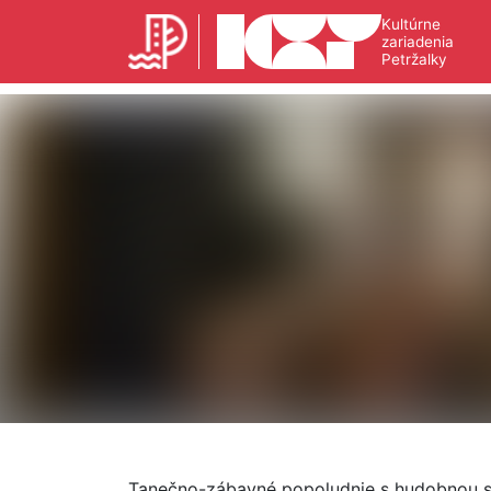
Kultúrne
zariadenia
Petržalky
Tanečno-zábavné popoludnie s hudobnou s