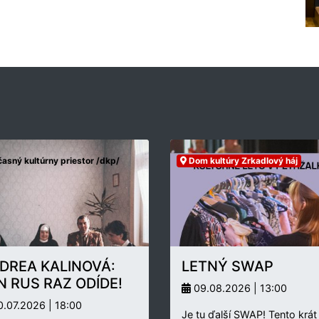
asný kultúrny priestor /dkp/
Dom kultúry Zrkadlový háj
DREA KALINOVÁ:
LETNÝ SWAP
N RUS RAZ ODÍDE!
09.08.2026 | 13:00
.07.2026 | 18:00
Je tu ďalší SWAP! Tento krát