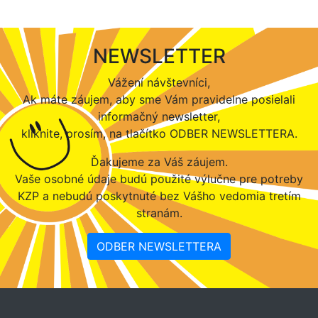
NEWSLETTER
Vážení návštevníci,
Ak máte záujem, aby sme Vám pravidelne posielali
informačný newsletter,
kliknite, prosím, na tlačítko ODBER NEWSLETTERA.
Ďakujeme za Váš záujem.
Vaše osobné údaje budú použité výlučne pre potreby
KZP a nebudú poskytnuté bez Vášho vedomia tretím
stranám.
ODBER NEWSLETTERA