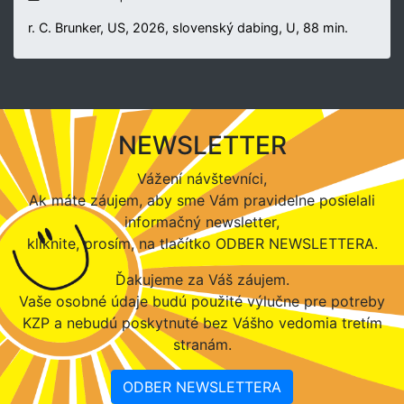
r. C. Brunker, US, 2026, slovenský dabing, U, 88 min.
NEWSLETTER
Vážení návštevníci,
Ak máte záujem, aby sme Vám pravidelne posielali
informačný newsletter,
kliknite, prosím, na tlačítko ODBER NEWSLETTERA.
Ďakujeme za Váš záujem.
Vaše osobné údaje budú použité výlučne pre potreby
KZP a nebudú poskytnuté bez Vášho vedomia tretím
stranám.
ODBER NEWSLETTERA