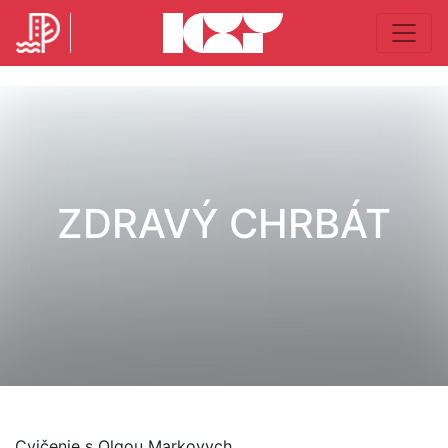
ZDRAVÝ CHRBÁT
Cvičenie s Olgou Markovych