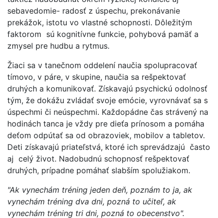
sebavedomie- radosť z úspechu, prekonávanie
prekážok, istotu vo vlastné schopnosti. Dôležitým
faktorom sú kognitívne funkcie, pohybová pamäť a
zmysel pre hudbu a rytmus.
Žiaci sa v tanečnom oddelení naučia spolupracovať
tímovo, v páre, v skupine, naučia sa rešpektovať
druhých a komunikovať. Získavajú psychickú odolnosť
tým, že dokážu zvládať svoje emócie, vyrovnávať sa s
úspechmi či neúspechmi. Každopádne čas strávený na
hodinách tanca je vždy pre dieťa prínosom a pomáha
deťom odpútať sa od obrazoviek, mobilov a tabletov.
Deti získavajú priateľstvá, ktoré ich sprevádzajú často
aj celý život. Nadobudnú schopnosť rešpektovať
druhých, prípadne pomáhať slabším spolužiakom.
"Ak vynechám tréning jeden deň, poznám to ja, ak
vynechám tréning dva dni, pozná to učiteľ, ak
vynechám tréning tri dni, pozná to obecenstvo".