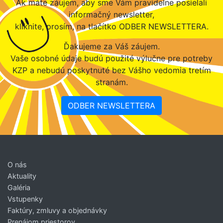
Ak máte záujem, aby sme Vám pravidelne posielali
informačný newsletter,
kliknite, prosím, na tlačítko ODBER NEWSLETTERA.
Ďakujeme za Váš záujem.
Vaše osobné údaje budú použité výlučne pre potreby
KZP a nebudú poskytnuté bez Vášho vedomia tretím
stranám.
ODBER NEWSLETTERA
O nás
Aktuality
Galéria
Vstupenky
Faktúry, zmluvy a objednávky
Prenájom priestorov