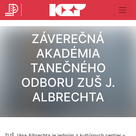
ZÁVEREČNÁ
AKADÉMIA
TANEČNÉHO
ODBORU ZUŠ J.
ALBRECHTA
ZUŠ Jána Albrechta je jedným z kultúrnych centier v