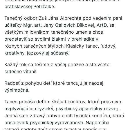
bratislavskej Petržalke.
Tanečný odbor Zuš Jána Albrechta pod vedením pani
učiteľky Mgr. art. Jany Gallovich Bílkovej, ArtD. sa
všetkým milovníkom tanečného umenia chce
predstaviť so svojimi žiakmi v prehliadke v
rôznych tanečných štýloch. Klasický tanec, ľudový,
kreatívny, jazzový aj súčasný.
Každý rok sa tešime z Vašej priazne a ste všetci
srdečne vítaní!
Radosť z pohybu detí ktoré tancujú je naozaj
výnimočná.
Tanec prináša deťom škálu benefitov, ktoré priaznivo
ovplyvńujú ich fyzický, psychický aj sociálny rozvoj.
Jedná sa o zdravý pohyb o ich fyzickú kondíciu, ktorá
prispieva k psychickej vyrovnanosti. Napomáha
taktiež nadobudnúť okrem fyzickej kondície aj