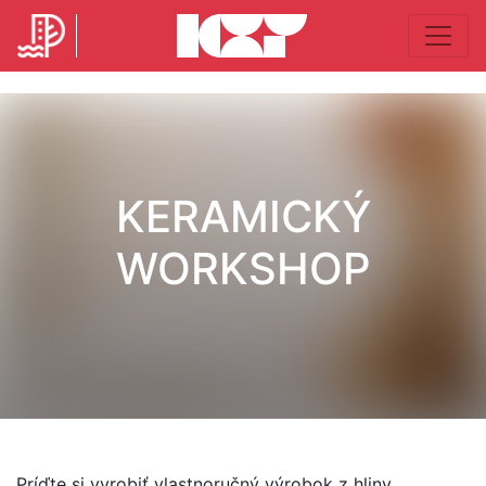
KERAMICKÝ
WORKSHOP
Príďte si vyrobiť vlastnoručný výrobok z hliny.