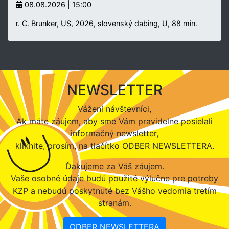
08.08.2026 | 15:00
r. C. Brunker, US, 2026, slovenský dabing, U, 88 min.
NEWSLETTER
Vážení návštevníci,
Ak máte záujem, aby sme Vám pravidelne posielali
informačný newsletter,
kliknite, prosím, na tlačítko ODBER NEWSLETTERA.
Ďakujeme za Váš záujem.
Vaše osobné údaje budú použité výlučne pre potreby
KZP a nebudú poskytnuté bez Vášho vedomia tretím
stranám.
ODBER NEWSLETTERA