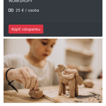
WORKSHOPY
25 € / osoba
Kúpiť vstupenku