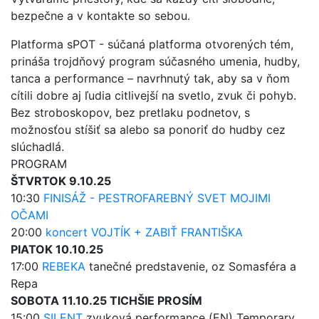
bezpečne a v kontakte so sebou.
Platforma sPOT - súčaná platforma otvorených tém,
prináša trojdňový program súčasného umenia, hudby,
tanca a performance – navrhnutý tak, aby sa v ňom
cítili dobre aj ľudia citlivejší na svetlo, zvuk či pohyb.
Bez stroboskopov, bez pretlaku podnetov, s
možnosťou stíšiť sa alebo sa ponoriť do hudby cez
slúchadlá.
PROGRAM
ŠTVRTOK 9.10.25
10:30
FINISÁŽ - PESTROFAREBNÝ SVET MOJIMI
OČAMI
20:00
koncert VOJTÍK + ZABIŤ FRANTIŠKA
PIATOK 10.10.25
17:00
REBEKA
tanečné predstavenie, oz Somasféra a
Repa
SOBOTA 11.10.25 TICHŠIE PROSÍM
15:00
SILENT
zvuková performance (EN) Temporary