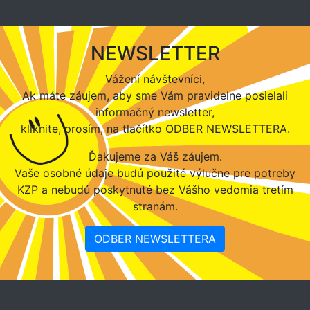
NEWSLETTER
Vážení návštevníci,
Ak máte záujem, aby sme Vám pravidelne posielali
informačný newsletter,
kliknite, prosím, na tlačítko ODBER NEWSLETTERA.
Ďakujeme za Váš záujem.
Vaše osobné údaje budú použité výlučne pre potreby
KZP a nebudú poskytnuté bez Vášho vedomia tretím
stranám.
ODBER NEWSLETTERA