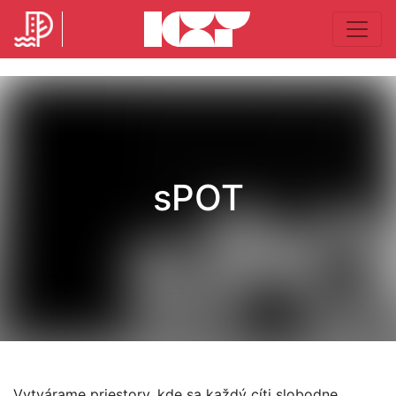
sPOT
Vytvárame priestory, kde sa každý cíti slobodne,