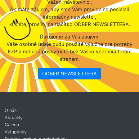
Vážení návštevníci,
Ak máte záujem, aby sme Vám pravidelne posielali
informačný newsletter,
kliknite, prosím, na tlačítko ODBER NEWSLETTERA.
Ďakujeme za Váš záujem.
Vaše osobné údaje budú použité výlučne pre potreby
KZP a nebudú poskytnuté bez Vášho vedomia tretím
stranám.
ODBER NEWSLETTERA
O nás
Aktuality
Galéria
Vstupenky
Faktúry, zmluvy a objednávky