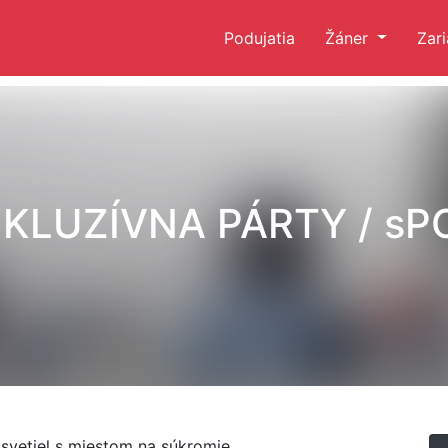
Podujatia
Žáner
Zar
NKLUZÍVNA PÁRTY / sP
 svetiel s miestom na súkromie.