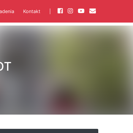
iadenia
Kontakt
|
OT