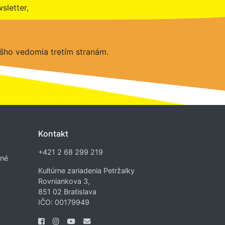
sletter,
šho vedomia tretím stranám.
Kontakt
+421 2 68 299 219
dné
Kultúrne zariadenia Petržalky
Rovniankova 3,
851 02 Bratislava
IČO: 00179949