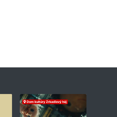
Dom kultúry Zrkadlový háj