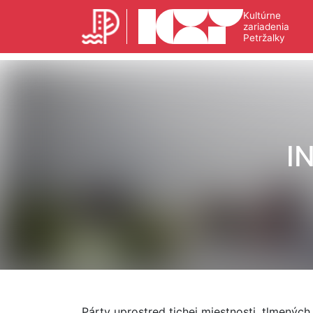
Kultúrne
zariadenia
Petržalky
I
Párty uprostred tichej miestnosti, tlmených