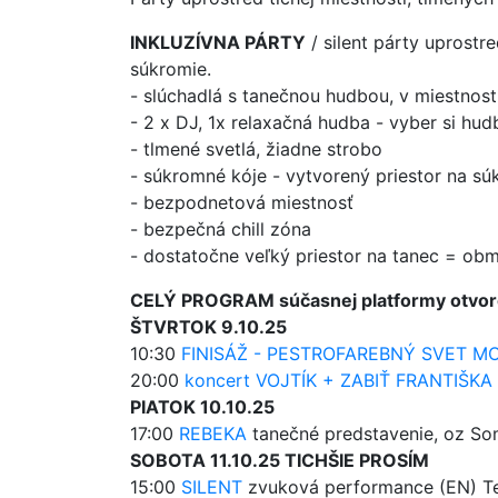
INKLUZÍVNA PÁRTY
/ silent párty uprostre
súkromie.
- slúchadlá s tanečnou hudbou, v miestnosti
- 2 x DJ, 1x relaxačná hudba - vyber si hud
- tlmené svetlá, žiadne strobo
- súkromné kóje - vytvorený priestor na sú
- bezpodnetová miestnosť
- bezpečná chill zóna
- dostatočne veľký priestor na tanec = obm
CELÝ PROGRAM súčasnej platformy otvor
ŠTVRTOK 9.10.25
10:30
FINISÁŽ - PESTROFAREBNÝ SVET M
20:00
koncert VOJTÍK + ZABIŤ FRANTIŠKA
PIATOK 10.10.25
17:00
REBEKA
tanečné predstavenie, oz So
SOBOTA 11.10.25 TICHŠIE PROSÍM
15:00
SILENT
zvuková performance (EN) Te