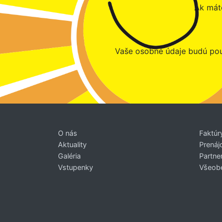
Ak máte
Vaše osobné údaje budú pou
O nás
Faktúr
Aktuality
Prenáj
Galéria
Partner
Vstupenky
Všeob