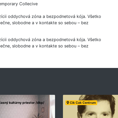
mporary Collecive
zícii oddychová zóna a bezpodnetová kója. Všetko
zpečne, slobodne a v kontakte so sebou – bez
zícii oddychová zóna a bezpodnetová kója. Všetko
zpečne, slobodne a v kontakte so sebou – bez
asný kultúrny priestor /dkp/
Cik Cak Centrum