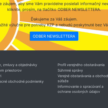
 záujem, aby sme Vám pravidelne posielali informačný new
kliknite, prosím, na tlačítko ODBER NEWSLETTERA.
Ďakujeme za Váš záujem.
žité výlučne pre potreby KZP a nebudú poskytnuté bez Vá
ODBER NEWSLETTERA
y, zmluvy a objednávky
Profil verejného obstarávania
om priestorov
Súhrnné správy
i
Verejné obstarávania a obcho
súťaže
ecné obchodné podmienky
Informovanie o spracúvaní a
ochrane osobných údajov