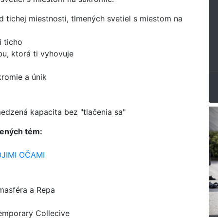
d tichej miestnosti, tlmených svetiel s miestom na
 ticho
bu, ktorá ti vyhovuje
kromie a únik
edzená kapacita bez "tlačenia sa"
ených tém:
OJIMI OČAMI
masféra a Repa
mporary Collecive