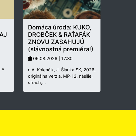
Domáca úroda: KUKO,
AJ
DROBČEK & RAŤAFÁK
ZNOVU ZASAHUJÚ
(slávnostná premiéra!)
06.08.2026 | 17:30
 v
r. A. Kolenčík, J. Šlauka SK, 2026,
originálna verzia, MP-12, násilie,
strach,…