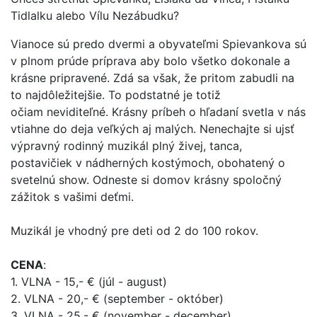
Tidlalku alebo Vílu Nezábudku?
Vianoce sú predo dvermi a obyvateľmi Spievankova sú
v plnom prúde
príprava aby bolo všetko dokonale a
krásne pripravené. Zdá sa však, že
pritom zabudli na
to najdôležitejšie. To podstatné je totiž
očiam
neviditeľné. Krásny príbeh o hľadaní svetla v nás
vtiahne do deja
veľkých aj malých. Nenechajte si ujsť
výpravný rodinný muzikál plný
živej, tanca,
postavičiek v nádherných kostýmoch, obohatený o
svetelnú
show. Odneste si domov krásny spoločný
zážitok s vašimi deťmi.
Muzikál
je vhodný pre deti od 2 do 100 rokov.
CENA
:
1. VLNA - 15,- € (júl - august)
2. VLNA - 20,- € (september - október)
3. VLNA - 25,- € (november - december)