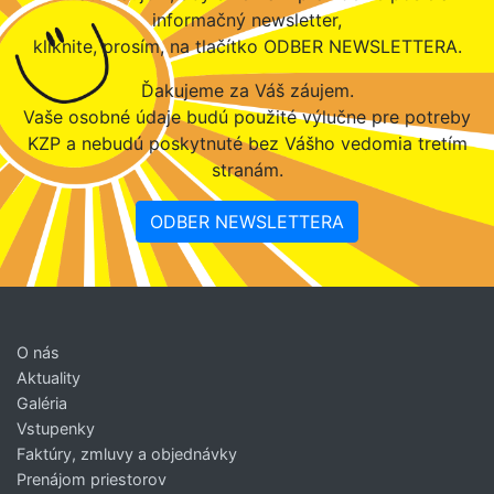
informačný newsletter,
kliknite, prosím, na tlačítko ODBER NEWSLETTERA.
Ďakujeme za Váš záujem.
Vaše osobné údaje budú použité výlučne pre potreby
KZP a nebudú poskytnuté bez Vášho vedomia tretím
stranám.
ODBER NEWSLETTERA
O nás
Aktuality
Galéria
Vstupenky
Faktúry, zmluvy a objednávky
Prenájom priestorov