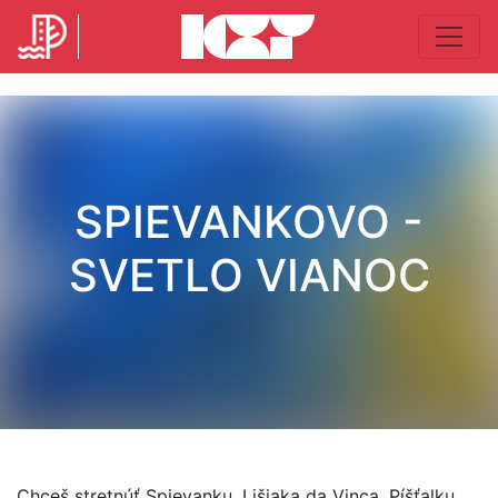
SPIEVANKOVO -
SVETLO VIANOC
Chceš stretnúť Spievanku, Lišiaka da Vinca, Píšťalku