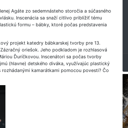
álenej Agáte zo sedemnásteho storočia a súčasného
vlásku. Inscenácia sa snaží citlivo priblížiť tému
plastickú formu – bábky, ktoré počas predstavenia
kový projekt katedry bábkarskej tvorby pre 13.
ti Zázračný oriešok. Jeho podkladom je rozhlasová
Máriou Ďuríčkovou. Inscenátori sa počas tvorby
ujmú (hlavne) detského diváka, využívajúc plastický
ia s rozhádanými kamarátkami pomocou povesti? Čo