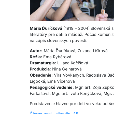
Mária Ďuríčková
(1919 – 2004) slovenská sp
literatúry pre deti a mládež. Počas komuni
na zápis slovenských povestí.
Autor:
Mária Ďuríčková, Zuzana Líšková
Réžia:
Ema Rybárová
Dramaturgia:
Liliana Kočišová
Produkcia:
Nina Gelnarová
Obsadenie:
Vira Vovkanych, Radoslava Bačo
Ligocká, Ema Vícenová
Pedagogické vedenie:
Mgr. art. Zoja Zupko
Farkašová, Mgr. art. Iveta Konýčková, Mgr.
Predstavenie hlavne pre deti vo veku od še
Čierna pani – divadloLAB