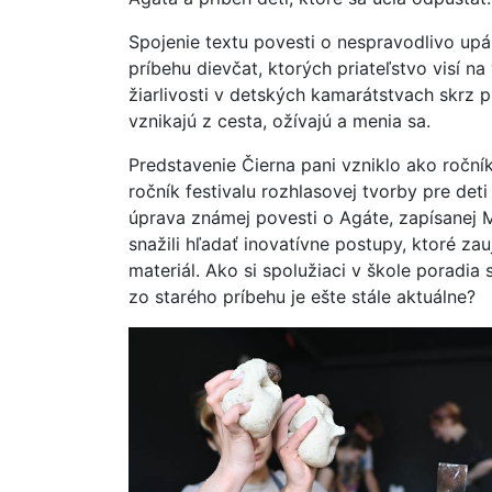
Spojenie textu povesti o nespravodlivo up
príbehu dievčat, ktorých priateľstvo visí na 
žiarlivosti v detských kamarátstvach skrz 
vznikajú z cesta, ožívajú a menia sa.
Predstavenie Čierna pani vzniklo ako roční
ročník festivalu rozhlasovej tvorby pre de
úprava známej povesti o Agáte, zapísanej 
snažili hľadať inovatívne postupy, ktoré za
materiál. Ako si spolužiaci v škole porad
zo starého príbehu je ešte stále aktuálne?