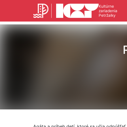
Kultúrne
zariadenia
Petržalky
Agáta a príbeh detí, ktoré sa učia odpúšťať.