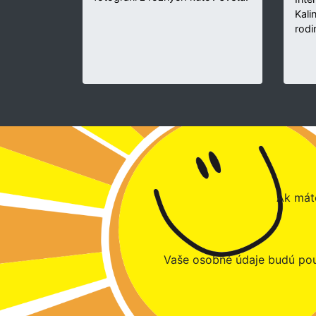
Kali
rodi
Ak máte
Vaše osobné údaje budú pou