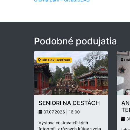
Podobné podujatia
Cik Cak Centrum
Doč
SENIORI NA CESTÁCH
AN
TE
07.07.2026 | 16:00
30
Výstava cestovateľských
fotografií z rôznych kútov sveta.
Inte