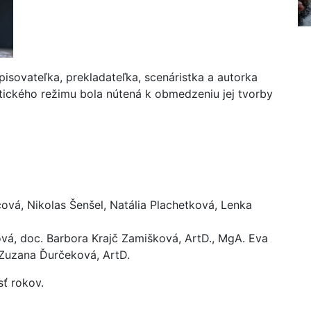
isovateľka, prekladateľka, scenáristka a autorka
stického režimu bola nútená k obmedzeniu jej tvorby
vá, Nikolas Šenšel, Natália Plachetková, Lenka
vá, doc. Barbora Krajč Zamišková, ArtD., MgA. Eva
 Zuzana Ďurčeková, ArtD.
sť rokov.