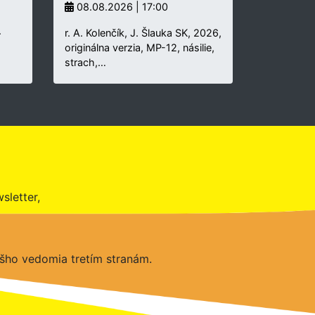
08.08.2026 | 17:00
.
r. A. Kolenčík, J. Šlauka SK, 2026,
originálna verzia, MP-12, násilie,
strach,…
sletter,
šho vedomia tretím stranám.