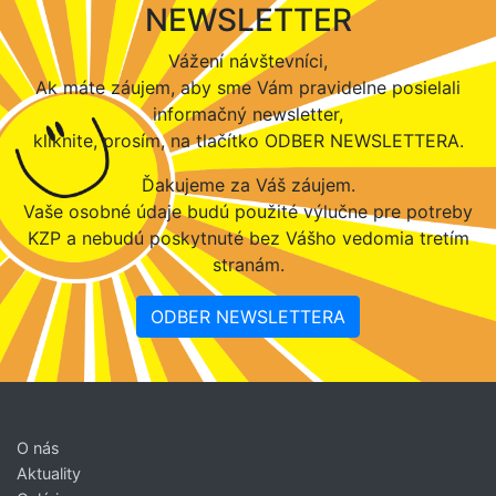
NEWSLETTER
Vážení návštevníci,
Ak máte záujem, aby sme Vám pravidelne posielali
informačný newsletter,
kliknite, prosím, na tlačítko ODBER NEWSLETTERA.
Ďakujeme za Váš záujem.
Vaše osobné údaje budú použité výlučne pre potreby
KZP a nebudú poskytnuté bez Vášho vedomia tretím
stranám.
ODBER NEWSLETTERA
O nás
Aktuality