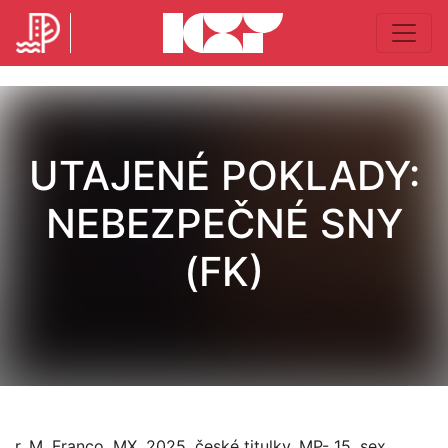
UTAJENÉ POKLADY:
NEBEZPEČNÉ SNY
(FK)
r. M. Franco, MX, 2025, české titulky, MP- 15, sex,