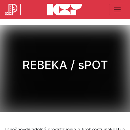
REBEKA / sPOT
Tanečno-divadelné predstavenie o krehkosti inakosti a