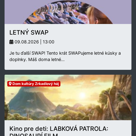
LETNÝ SWAP
09.08.2026 | 13:00
Je tu ďalší SWAP! Tento krát SWAPujeme letné kúsky a
doplnky. Máš doma letné…
Dom kultúry Zrkadlový háj
Kino pre deti: LABKOVÁ PATROLA:
DINOSAURÍ FILM