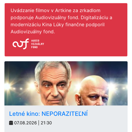
Uvádzanie filmov v Artkine za zrkadlom
podporuje Audiovizuálny fond. Digitalizáciu a
modernizáciu Kina Lúky finančne podporil
Audiovizuálny fond.
Letné kino: NEPORAZITEĽNÍ
07.08.2026 | 21:30