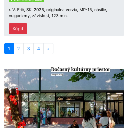
r. V. Frič, SK, 2026, originalna verzia, MP-15, násilie,
vulgarizmy, závislosť, 123 min.
Kúpiť
1
2
3
4
»