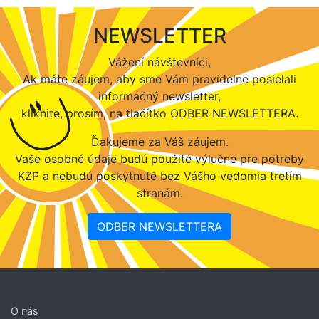
NEWSLETTER
Vážení návštevníci,
Ak máte záujem, aby sme Vám pravidelne posielali
informačný newsletter,
kliknite, prosím, na tlačítko ODBER NEWSLETTERA.
Ďakujeme za Váš záujem.
Vaše osobné údaje budú použité výlučne pre potreby
KZP a nebudú poskytnuté bez Vášho vedomia tretím
stranám.
ODBER NEWSLETTERA
O nás