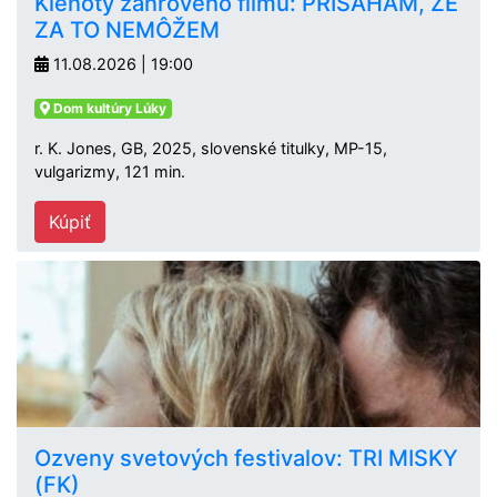
Klenoty žánrového filmu: PRISAHÁM, ŽE
ZA TO NEMÔŽEM
11.08.2026 | 19:00
Dom kultúry Lúky
r. K. Jones, GB, 2025, slovenské titulky, MP-15,
vulgarizmy, 121 min.
Kúpiť
Ozveny svetových festivalov: TRI MISKY
(FK)