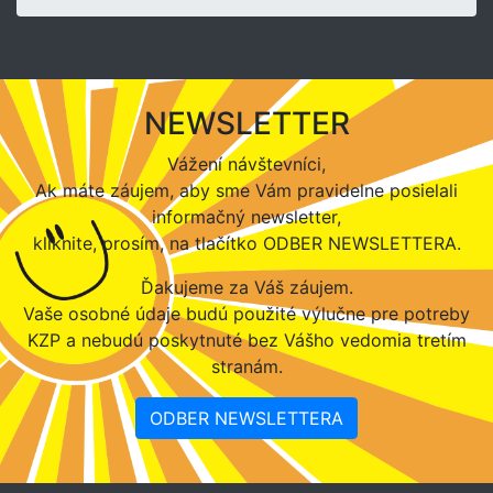
NEWSLETTER
Vážení návštevníci,
Ak máte záujem, aby sme Vám pravidelne posielali
informačný newsletter,
kliknite, prosím, na tlačítko ODBER NEWSLETTERA.
Ďakujeme za Váš záujem.
Vaše osobné údaje budú použité výlučne pre potreby
KZP a nebudú poskytnuté bez Vášho vedomia tretím
stranám.
ODBER NEWSLETTERA