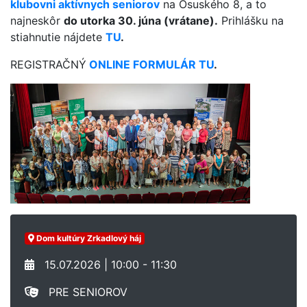
klubovni aktívnych seniorov
na Osuského 8, a to
najneskôr
do utorka 30. júna (vrátane).
Prihlášku na
stiahnutie nájdete
TU
.
REGISTRAČNÝ
ONLINE FORMULÁR TU
.
Dom kultúry Zrkadlový háj
15.07.2026 | 10:00 - 11:30
PRE SENIOROV