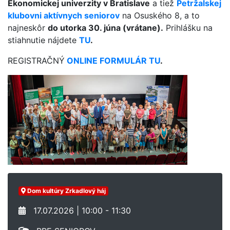
Ekonomickej univerzity v Bratislave
a tiež
Petržalskej
klubovni aktívnych seniorov
na Osuského 8, a to
najneskôr
do utorka 30. júna (vrátane).
Prihlášku na
stiahnutie nájdete
TU
.
REGISTRAČNÝ
ONLINE FORMULÁR TU
.
Dom kultúry Zrkadlový háj
17.07.2026 | 10:00 - 11:30