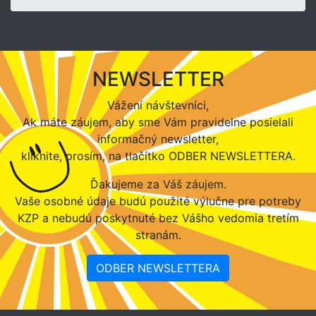
NEWSLETTER
Vážení návštevníci,
Ak máte záujem, aby sme Vám pravidelne posielali
informačný newsletter,
kliknite, prosím, na tlačítko ODBER NEWSLETTERA.
Ďakujeme za Váš záujem.
Vaše osobné údaje budú použité výlučne pre potreby
KZP a nebudú poskytnuté bez Vášho vedomia tretím
stranám.
ODBER NEWSLETTERA