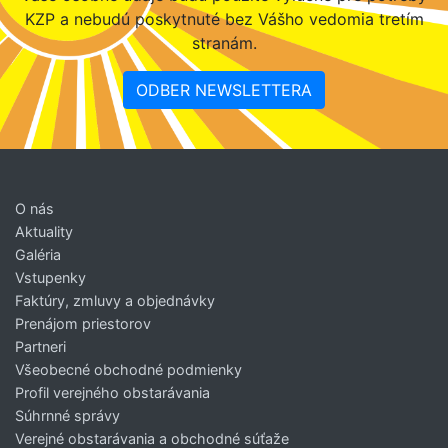
KZP a nebudú poskytnuté bez Vášho vedomia tretím
stranám.
ODBER NEWSLETTERA
O nás
Aktuality
Galéria
Vstupenky
Faktúry, zmluvy a objednávky
Prenájom priestorov
Partneri
Všeobecné obchodné podmienky
Profil verejného obstarávania
Súhrnné správy
Verejné obstarávania a obchodné súťaže