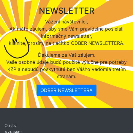
NEWSLETTER
Vážení návštevníci,
Ak máte záujem, aby sme Vám pravidelne posielali
informačný newsletter,
kliknite, prosím, na tlačítko ODBER NEWSLETTERA.
Ďakujeme za Váš záujem.
Vaše osobné údaje budú použité výlučne pre potreby
KZP a nebudú poskytnuté bez Vášho vedomia tretím
stranám.
ODBER NEWSLETTERA
O nás
Aktuality