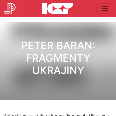
PETER BARAN:
FRAGMENTY
UKRAJINY
Autorská výstava Petra Barana 'Fragmenty Ukrajiny’ -