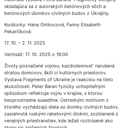
skladajúca sa z autorských betónových sôch a
betónových úlomkov civilných budov z Ukrajiny.
Kurátorky: Hana Ontkocová, Fanny Elisabeth
Pekarčíková
17. 10. – 2. 11. 2025
Vernisáž: 17. 10. 2025 o 18:00
Životy poznačené vojnou, kazdodennost' narušená
stratou domovov, škôl ci kultúrnych priestorov.
Vystava Fragments of Ukraine je reakciou na tieto
skutočnosti. Peter Baran fyzicky uchopiteľným
spôsobom reflektuje vojnu v krajine, s ktorou
bezprostredne susedíme. Ústredným motívom z
ktorého vychádzajú diela sú úlomky civilných budov,
zasiahnuté ruskými raketovými útokmi, zozbierané z
verejných priestranstiev, kde ležali roztrúsené ako
stopy po zničených životoch.