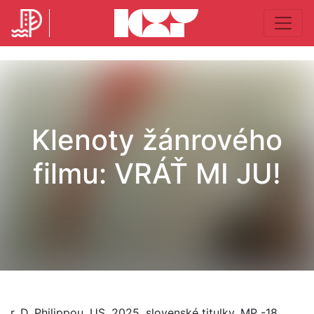
Klenoty žánrového
filmu: VRÁŤ MI JU!
r. D. Philippou, US, 2025, slovenské titulky, MP -18,