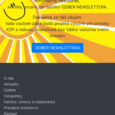
informačný newsletter,
kliknite, prosím, na tlačítko ODBER NEWSLETTERA.
Ďakujeme za Váš záujem.
Vaše osobné údaje budú použité výlučne pre potreby
KZP a nebudú poskytnuté bez Vášho vedomia tretím
stranám.
ODBER NEWSLETTERA
O nás
Aktuality
Galéria
Vstupenky
Faktúry, zmluvy a objednávky
Prenájom priestorov
Partneri