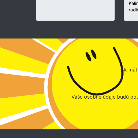
Kali
rodi
Ak máte
Vaše osobné údaje budú pou