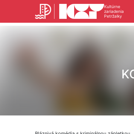
Kultúrne
zariadenia
Petržalky
K
Bláznivá komédia s kriminálnou zápletkou.