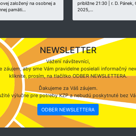
novej založený na osobnej a
približne 21:30 | r. D. Pánek,
nnej pamäti…
2025,…
NEWSLETTER
Vážení návštevníci,
 záujem, aby sme Vám pravidelne posielali informačný new
kliknite, prosím, na tlačítko ODBER NEWSLETTERA.
Ďakujeme za Váš záujem.
žité výlučne pre potreby KZP a nebudú poskytnuté bez Vá
ODBER NEWSLETTERA