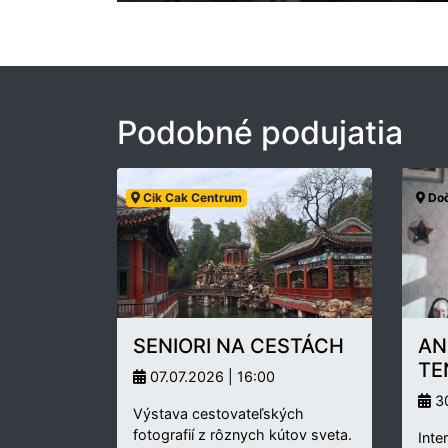
Podobné podujatia
Cik Cak Centrum
Doč
SENIORI NA CESTÁCH
AN
TE
07.07.2026 | 16:00
30
Výstava cestovateľských
fotografií z rôznych kútov sveta.
Inte