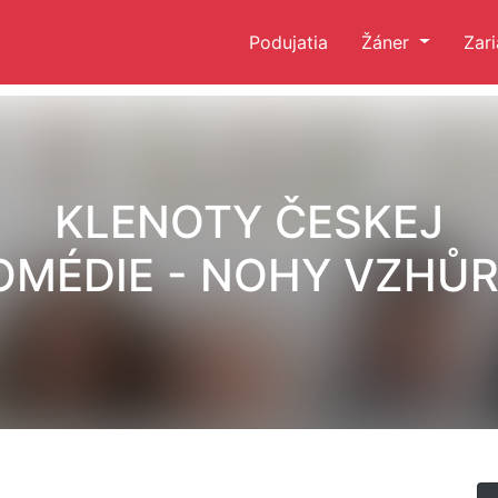
Podujatia
Žáner
Zar
KLENOTY ČESKEJ
OMÉDIE - NOHY VZHŮR