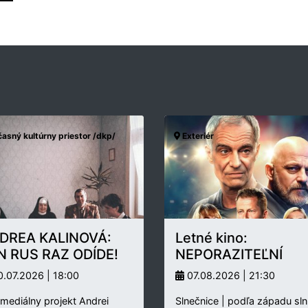
asný kultúrny priestor /dkp/
Exteriér
DREA KALINOVÁ:
Letné kino:
N RUS RAZ ODÍDE!
NEPORAZITEĽNÍ
.07.2026 | 18:00
07.08.2026 | 21:30
rmediálny projekt Andrei
Slnečnice | podľa západu sln