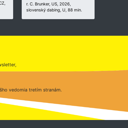
 CZ,
r. C. Brunker, US, 2026,
slovenský dabing, U, 88 min.
sletter,
šho vedomia tretím stranám.