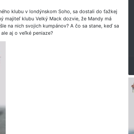
ného klubu v londýnskom Soho, sa dostali do ťažkej
ný majiteľ klubu Velký Mack dozvie, že Mandy má
šle na nich svojich kumpánov? A čo sa stane, keď sa
 ale aj o veľké peniaze?