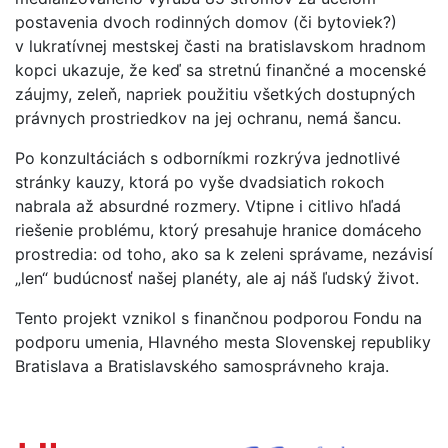
postavenia dvoch rodinných domov (či bytoviek?)
v lukratívnej mestskej časti na bratislavskom hradnom
kopci ukazuje, že keď sa stretnú finančné a mocenské
záujmy, zeleň, napriek použitiu všetkých dostupných
právnych prostriedkov na jej ochranu, nemá šancu.
Po konzultáciách s odborníkmi rozkrýva jednotlivé
stránky kauzy, ktorá po vyše dvadsiatich rokoch
nabrala až absurdné rozmery. Vtipne i citlivo hľadá
riešenie problému, ktorý presahuje hranice domáceho
prostredia: od toho, ako sa k zeleni správame, nezávisí
„len“ budúcnosť našej planéty, ale aj náš ľudský život.
Tento projekt vznikol s finančnou podporou Fondu na
podporu umenia, Hlavného mesta Slovenskej republiky
Bratislava a Bratislavského samosprávneho kraja.