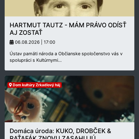
HARTMUT TAUTZ - MÁM PRÁVO ODÍSŤ
AJ ZOSTAŤ
06.08.2026 | 17:00
Ústav pamäti národa a Občianske spoločenstvo vás v
spolupráci s Kultúrnymi…
Dom kultúry Zrkadlový háj
Domáca úroda: KUKO, DROBČEK &
RAŤAFÁK ZNOVU ZASAHUJÚ