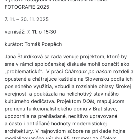
FOTOGRAFIE 2025
7. 11. – 30. 11. 2025
vernisáž: 7. 11. o 15:30
kurátor: Tomáš Pospěch
Jana Šturdíková sa rada venuje projektom, ktoré by
sme v rámci spoločenskej diskusie mohli označiť ako
„problematické“. V práci
Châteaux po našom
rozdelila
opustené a chátrajúce kaštiele na Slovensku podľa ich
posledného využitia, vzbudila rozsiahle ohlasy širokej
verejnosti a poukázala na nelichotivý stav nášho
kultúrneho dedičstva. Projektom
DOM,
mapujúcom
premenu funkcionalistického domu v Bratislave,
upozornila na prehliadané, necitlivo upravované
a často i potláčané hodnoty modernistickej
architektúry. V najnovšom súbore na príklade hojne
medializovaného výrubu 85 stromov za účelom