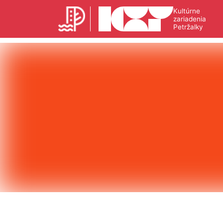
Kultúrne
zariadenia
Petržalky