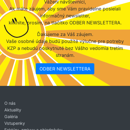
Vážení návštevníci,
Ak máte záujem, aby sme Vám pravidelne posielali
informačný newsletter,
kliknite, prosím, na tlačítko ODBER NEWSLETTERA.
Ďakujeme za Váš záujem.
Vaše osobné údaje budú použité výlučne pre potreby
KZP a nebudú poskytnuté bez Vášho vedomia tretím
stranám.
ODBER NEWSLETTERA
O nás
Aktuality
Galéria
Vstupenky
Faktúry, zmluvy a objednávky