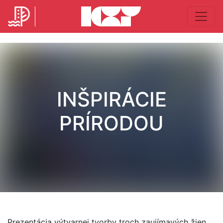
INŠPIRÁCIE
PRÍRODOU
Prezentácia výtvarnej tvorby troch zaujímavých žien.