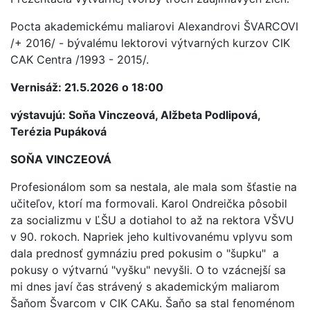
Pocta akademickému maliarovi Alexandrovi ŠVARCOVI
/+ 2016/ - bývalému lektorovi výtvarných kurzov CIK
CAK Centra /1993 - 2015/.
Vernisáž: 21.5.2026 o 18:00
výstavujú: Soňa Vinczeová, Alžbeta Podlipová,
Terézia Pupáková
SOŇA VINCZEOVÁ
Profesionálom som sa nestala, ale mala som šťastie na
učiteľov, ktorí ma formovali. Karol Ondreička pôsobil
za socializmu v ĽŠU a dotiahol to až na rektora VŠVU
v 90. rokoch. Napriek jeho kultivovanému vplyvu som
dala prednosť gymnáziu pred pokusim o "šupku" a
pokusy o výtvarnú "vyšku" nevyšli. O to vzácnejší sa
mi dnes javí čas strávený s akademickým maliarom
Šaňom Švarcom v CIK CAKu. Šaňo sa stal fenoménom