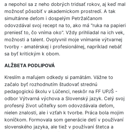
a nepohol sa z neho dobrých tridsať rokov, aj keď mal
možnosť pôsobiť v akademickom prostredí. A tak
simultánne deťom i dospelým Petržalčanom
odovzdával svoj recept na to, ako má "ruka na papieri
preniesť to, čo vníma oko". Vždy prihliadal na ich vek,
možnosti a talent. Ovplyvnil moje vnímanie výtvarnej
tvorby - amatérskej i profesionálnej, napríklad nebáť
sa byť kritickým k obom.
ALŽBETA PODLIPOVÁ
Kreslím a maľujem odkedy si pamätám. Vážne to
začalo byť rozhodnutím študovať strednú
pedagogickú školu v Lúčenci, neskôr na FF UPJŠ -
odbor Výtvarná výchova a Slovenský jazyk. Celý svoj
profesný život učiteľky som odovzdávala deťom,
nielen znalosti, ale i vzťah k tvorbe. Práca bola mojim
koníčkom. Formovala som generácie detí v používaní
slovenského jazyka, ale tiež v používaní štetca a