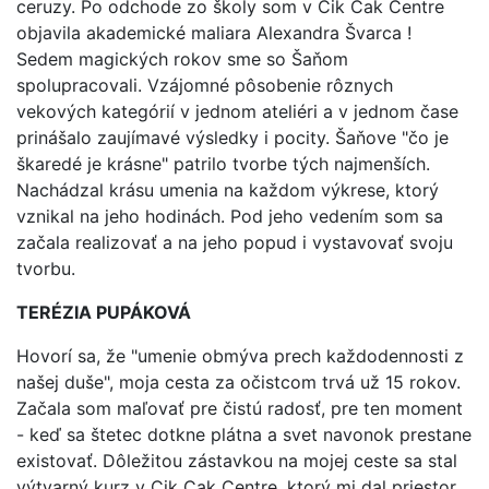
ceruzy. Po odchode zo školy som v Cik Cak Centre
objavila akademické maliara Alexandra Švarca !
Sedem magických rokov sme so Šaňom
spolupracovali. Vzájomné pôsobenie rôznych
vekových kategórií v jednom ateliéri a v jednom čase
prinášalo zaujímavé výsledky i pocity. Šaňove "čo je
škaredé je krásne" patrilo tvorbe tých najmenších.
Nachádzal krásu umenia na každom výkrese, ktorý
vznikal na jeho hodinách. Pod jeho vedením som sa
začala realizovať a na jeho popud i vystavovať svoju
tvorbu.
TERÉZIA PUPÁKOVÁ
Hovorí sa, že "umenie obmýva prech každodennosti z
našej duše", moja cesta za očistcom trvá už 15 rokov.
Začala som maľovať pre čistú radosť, pre ten moment
- keď sa štetec dotkne plátna a svet navonok prestane
existovať. Dôležitou zástavkou na mojej ceste sa stal
výtvarný kurz v Cik Cak Centre, ktorý mi dal priestor