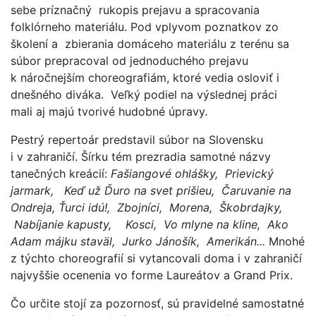
sebe príznačný rukopis prejavu a spracovania
folklórneho materiálu. Pod vplyvom poznatkov zo
školení a zbierania domáceho materiálu z terénu sa
súbor prepracoval od jednoduchého prejavu
k náročnejším choreografiám, ktoré vedia osloviť i
dnešného diváka. Veľký podiel na výslednej práci
mali aj majú tvorivé hudobné úpravy.
Pestrý repertoár predstavil súbor na Slovensku
i v zahraničí. Šírku tém prezradia samotné názvy
tanečných kreácií:
Fašiangové ohlášky, Prievický
jarmark, Keď už Ďuro na svet prišieu, Čaruvanie na
Ondreja, Ťurci idú!, Zbojníci, Morena, Škobrdajky,
Nabíjanie kapusty, Kosci, Vo mlyne na kline, Ako
Adam májku staväl, Jurko Jánošík, Amerikán...
Mnohé
z týchto choreografií si vytancovali doma i v zahraničí
najvyššie ocenenia vo forme Laureátov a Grand Prix.
Čo určite stojí za pozornosť, sú pravidelné samostatné