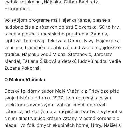
vydala fotoknihu „Hájenka. Ctibor Bachratý.
Fotografie.“.
Vo svojom programe má Hájenka tance, piesne a
hudobné čísla z rôznych oblastí Slovenska. Sú to hry,
tance a piesne z mestského prostredia, Záhoria,
Liptova, Terchovej, Tekova a Dobrej Nivy. Hájenka sa
venuje aj tradičnému bábkovému divadlu a gajdošskej
tradícii. Hájenku vedú Michal Štefanovič, Jaroslav
Mendel, Tatiana Šišková a detskú ľudovú hudbu vedie
Zuzana Pokorná.
O Malom Vtáčniku
Detský folklórny súbor Malý Vtáčnik z Prievidze píše
svoju históriu od roku 1977. Je prepojený s celým
spektrom slovenských i zahraničných detských
súborov, od ktorých bral inšpiráciu tvorby a vytvoril si
s nimi dlhotrvajúce krásne vzťahy. Vlastné korene ale
hľadal vo folklórnych skupinách hornej Nitry. Našiel si