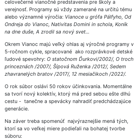
celovečerné vianočné predstavenia pre školy a
verejnosť. Programy sú vždy zamerané na určitú tému
alebo významné výročia:
Vianoce u grófa Pálfyho, Od
Ondreja do Vianoc, Nativitas Domini in schola, Koník
na dne duše, A zrodil sa nový svet...
Okrem Vianoc majú veľký ohlas aj výročné programy v
5-ročnom cykle, spracované ako rozprávkové detské
ľudové spevohry:
O statočnom Ďurkovi
/2002
/, O troch
princeznách
/2007/,
Šípová Ruženka
/2012/,
Sedem
zhavranelých bratov
/2017/,
12 mesiačikoch
/2022
/.
O rok súbor oslávi 50 rokov účinkovania. Momentálne
sa tvorí nový kolektív, ktorý má pred sebou ešte dlhú
cestu - tanečne a spevácky nahradiť predchádzajúce
generácie.
Na záver treba spomenúť najvýraznejšie mená tých,
ktorí sa vo veľkej miere podieľali na bohatej tvorbe
súboru: