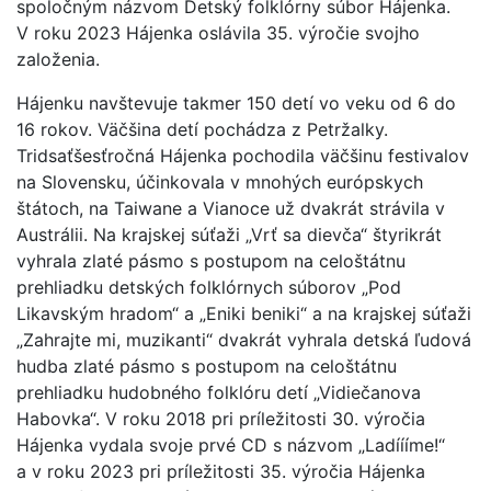
spoločným názvom Detský folklórny súbor Hájenka.
V roku 2023 Hájenka oslávila 35. výročie svojho
založenia.
Hájenku navštevuje takmer 150 detí vo veku od 6 do
16 rokov. Väčšina detí pochádza z Petržalky.
Tridsaťšesťročná Hájenka pochodila väčšinu festivalov
na Slovensku, účinkovala v mnohých európskych
štátoch, na Taiwane a Vianoce už dvakrát strávila v
Austrálii. Na krajskej súťaži „Vrť sa dievča“ štyrikrát
vyhrala zlaté pásmo s postupom na celoštátnu
prehliadku detských folklórnych súborov „Pod
Likavským hradom“ a „Eniki beniki“ a na krajskej súťaži
„Zahrajte mi, muzikanti“ dvakrát vyhrala detská ľudová
hudba zlaté pásmo s postupom na celoštátnu
prehliadku hudobného folklóru detí „Vidiečanova
Habovka“. V roku 2018 pri príležitosti 30. výročia
Hájenka vydala svoje prvé CD s názvom „Ladíííme!“
a v roku 2023 pri príležitosti 35. výročia Hájenka