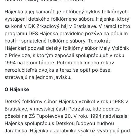
Hájenka a jej kamaráti je obľúbený cyklus folklórnych
vystúpení detského folklórneho súboru Hájenka, ktorý
sa koná v DK Zrkadlový háj v Bratislave. V rámci tohto
programu DFS Hájenka pravidelne pozýva na pódium
hostí – spriatelené folklórne súbory. Tentokrát
Hájenkári pozvali detský folklórny súbor Malý Vtáčnik
z Prievidze, s ktorým započali spoluprácu už v roku
1994 na letom tábore. Potom boli mnoho rokov
nerozlučiteľná dvojka a teraz sa opäť po čase
stretávajú na jednom javisku.
O Hájenke
Detský folklórny súbor Hájenka vznikol v roku 1988 v
Bratislave, v mestskej časti Petržalka, kde dodnes
pôsobí na ZŠ Tupolevova 20. V roku 1994 nadviazala
Hájenka spoluprácu s Detskou ľudovou hudbou
Jarabinka. Hájenka a Jarabinka však už vystupujú pod