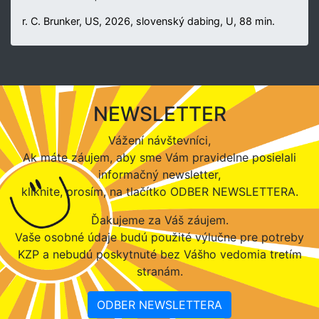
r. C. Brunker, US, 2026, slovenský dabing, U, 88 min.
NEWSLETTER
Vážení návštevníci,
Ak máte záujem, aby sme Vám pravidelne posielali
informačný newsletter,
kliknite, prosím, na tlačítko ODBER NEWSLETTERA.
Ďakujeme za Váš záujem.
Vaše osobné údaje budú použité výlučne pre potreby
KZP a nebudú poskytnuté bez Vášho vedomia tretím
stranám.
ODBER NEWSLETTERA