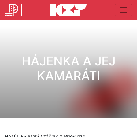
HÁJENKA A JEJ
KAMARÁTI
Hosť DFS Malý Vtáčnik z Prievidze