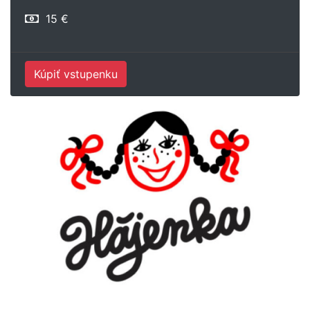
15 €
Kúpiť vstupenku