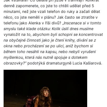
Jak vstáváte? Co děláte při jízdě v tramvaji? Kolikrát
denně zapomenete, co jste to chtěli udělat před 5
minutami, než jste vzali telefon do ruky a začali dělat
něco, co jste neměli v plánu? Jak často se ztratíte v
telefonu jako Alenka v říši divů? „
Inscenace si v tomto
smyslu také klade otázku: Kolik úsilí dnes musíme
vynaložit na to, abychom byli schopni se koncentrovat
na obyčejné činnosti jako je čtení knihy, dívání se z
okna nebo procházení se po ulici, aniž bychom si
během toho nesáhli na kapsu, nebo nebyli vyrušeni
myšlenkou, která nás nutně spojuje s dotekem
obrazovky?”
podotýká dramaturgyně Lucia Kašiarová.