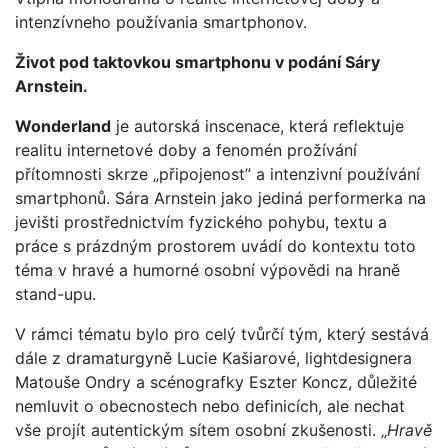
intenzívneho používania smartphonov.
Život pod taktovkou smartphonu v podání Sáry
Arnstein.
Wonderland
je autorská inscenace, která reflektuje
realitu internetové doby a fenomén prožívání
přítomnosti skrze „připojenost” a intenzivní používání
smartphonů. Sára Arnstein jako jediná performerka na
jevišti prostřednictvím fyzického pohybu, textu a
práce s prázdným prostorem uvádí do kontextu toto
téma v hravé a humorné osobní výpovědi na hraně
stand-upu.
V rámci tématu bylo pro celý tvůrčí tým, který sestává
dále z dramaturgyně Lucie Kašiarové, lightdesignera
Matouše Ondry a scénografky Eszter Koncz, důležité
nemluvit o obecnostech nebo definicích, ale nechat
vše projít autentickým sítem osobní zkušenosti. „
Hravě