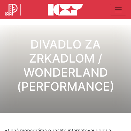
DIVADLO ZA
ZRKADLOM /
WONDERLAND
(PERFORMANCE)
Vtipná monodráma o realite internetovej doby a