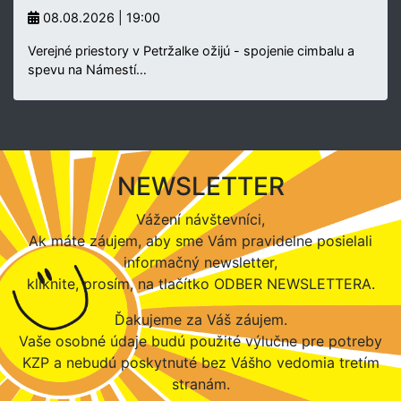
08.08.2026 | 19:00
Verejné priestory v Petržalke ožijú - spojenie cimbalu a
spevu na Námestí…
NEWSLETTER
Vážení návštevníci,
Ak máte záujem, aby sme Vám pravidelne posielali
informačný newsletter,
kliknite, prosím, na tlačítko ODBER NEWSLETTERA.
Ďakujeme za Váš záujem.
Vaše osobné údaje budú použité výlučne pre potreby
KZP a nebudú poskytnuté bez Vášho vedomia tretím
stranám.