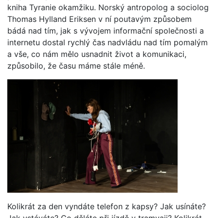
kniha Tyranie okamžiku. Norský antropolog a sociolog
Thomas Hylland Eriksen v ní poutavým způsobem
bádá nad tím, jak s vývojem informační společnosti a
internetu dostal rychlý čas nadvládu nad tím pomalým
a vše, co nám mělo usnadnit život a komunikaci,
způsobilo, že času máme stále méně.
Kolikrát za den vyndáte telefon z kapsy? Jak usínáte?