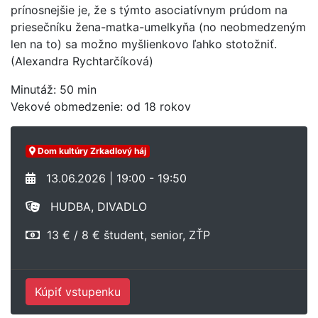
prínosnejšie je, že s týmto asociatívnym prúdom na
priesečníku žena-matka-umelkyňa (no neobmedzeným
len na to) sa možno myšlienkovo ľahko stotožniť.
(Alexandra Rychtarčíková)
Minutáž: 50 min
Vekové obmedzenie: od 18 rokov
Dom kultúry Zrkadlový háj
13.06.2026 | 19:00 - 19:50
HUDBA, DIVADLO
13 € / 8 € študent, senior, ZŤP
Kúpiť vstupenku