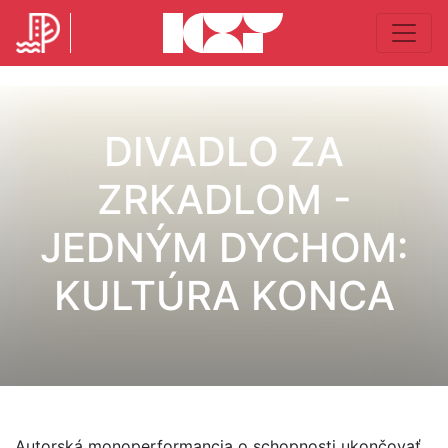
DIVADLO ZA
ZRKADLOM -
JEDNÝM DYCHOM:
KULTÚRA KONCA
Autorská monoperformancia o schopnosti ukončovať