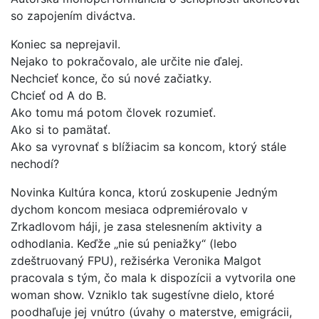
so zapojením diváctva.
Koniec sa neprejavil.
Nejako to pokračovalo, ale určite nie ďalej.
Nechcieť konce, čo sú nové začiatky.
Chcieť od A do B.
Ako tomu má potom človek rozumieť.
Ako si to pamätať.
Ako sa vyrovnať s blížiacim sa koncom, ktorý stále
nechodí?
Novinka Kultúra konca, ktorú zoskupenie Jedným
dychom koncom mesiaca odpremiérovalo v
Zrkadlovom háji, je zasa stelesnením aktivity a
odhodlania. Keďže „nie sú peniažky“ (lebo
zdeštruovaný FPU), režisérka Veronika Malgot
pracovala s tým, čo mala k dispozícii a vytvorila one
woman show. Vzniklo tak sugestívne dielo, ktoré
poodhaľuje jej vnútro (úvahy o materstve, emigrácii,