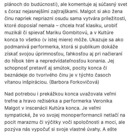
plánoch do budúcnosti), ale komentuje aj súčasný svet
s čoraz nejasnejšími zajtrajškami. Malgot si ako žena
činu napriek nepriazni osudu sama vytvára príležitosti,
ktoré doposiaľ nemala – chcela hrať klasiku, urobiť
muzikál či spievať Mariku Gombitovú, a v Kultúre
konca to všetko (v istej miere) môže. Ukazuje sa ako
podmanivá performerka, ktorá si publikum dokáže
získať svojou úprimnosťou, ľahkosťou aj pri načieraní
do hĺbok tém a nepredvídateľnosťou konania. Jej
schopnosť pretaviť aj smútok, pocity konca či
beznádeje do tvorivého činu je v týchto časoch
vítanou inšpiráciou. (Barbora Forkovičová)
Nad potrebou i prekážkou konca uvažovala veľmi
trefne a hravo režisérka a performerka Veronika
Malgot v inscenácii Kultúra konca. Je veľmi
sympatické, že vo svojej monoperformancii netlačí na
pocit marazmu či výčitky voči spoločnosti a moci, ale
pozýva nás vypočuť si svoje vlastné úvahy. A ešte