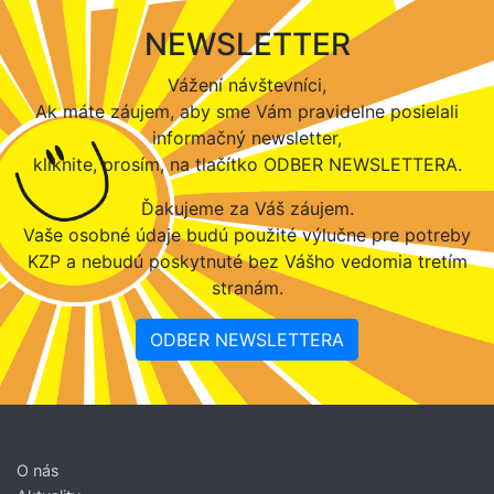
NEWSLETTER
Vážení návštevníci,
Ak máte záujem, aby sme Vám pravidelne posielali
informačný newsletter,
kliknite, prosím, na tlačítko ODBER NEWSLETTERA.
Ďakujeme za Váš záujem.
Vaše osobné údaje budú použité výlučne pre potreby
KZP a nebudú poskytnuté bez Vášho vedomia tretím
stranám.
ODBER NEWSLETTERA
O nás