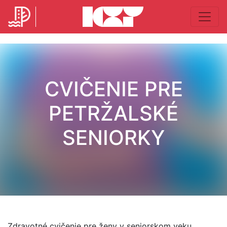
CVIČENIE PRE
PETRŽALSKÉ
SENIORKY
Zdravotné cvičenie pre ženy v seniorskom veku.