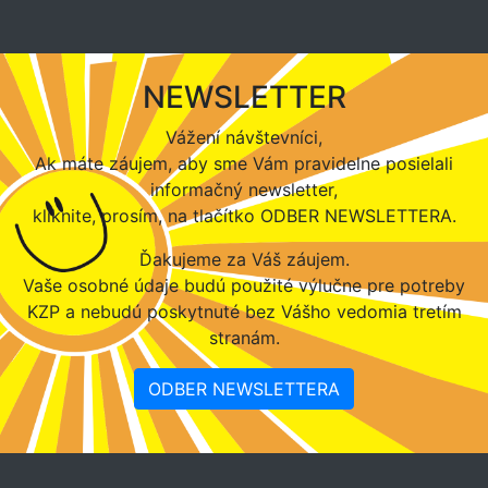
NEWSLETTER
Vážení návštevníci,
Ak máte záujem, aby sme Vám pravidelne posielali
informačný newsletter,
kliknite, prosím, na tlačítko ODBER NEWSLETTERA.
Ďakujeme za Váš záujem.
Vaše osobné údaje budú použité výlučne pre potreby
KZP a nebudú poskytnuté bez Vášho vedomia tretím
stranám.
ODBER NEWSLETTERA