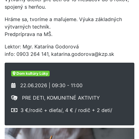
spojený s herňou.
Hráme sa, tvoríme a maľujeme. Výuka základných
výtvarných techník.
Predpríprava na MŠ.
Lektor: Mgr. Katarína Godorová
info: 0903 264 141, katarina.godorova@kzp.sk
Dom kultúry Lúky
22.06.2026 | 09:30 - 11:00
PRE DETI, KOMUNITNÉ AKTIVITY
3 €/rodič + dieťa/, 4 € / rodič + 2 deti/