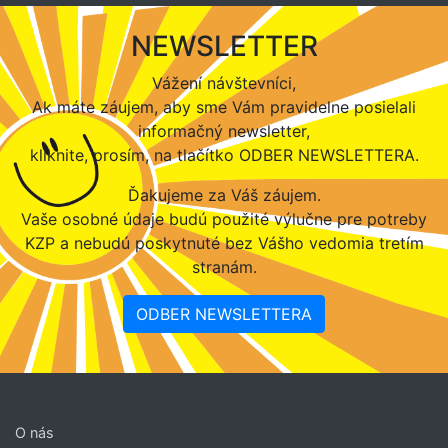
NEWSLETTER
Vážení návštevníci,
Ak máte záujem, aby sme Vám pravidelne posielali
informačný newsletter,
kliknite, prosím, na tlačítko ODBER NEWSLETTERA.
Ďakujeme za Váš záujem.
Vaše osobné údaje budú použité výlučne pre potreby
KZP a nebudú poskytnuté bez Vášho vedomia tretím
stranám.
ODBER NEWSLETTERA
O nás