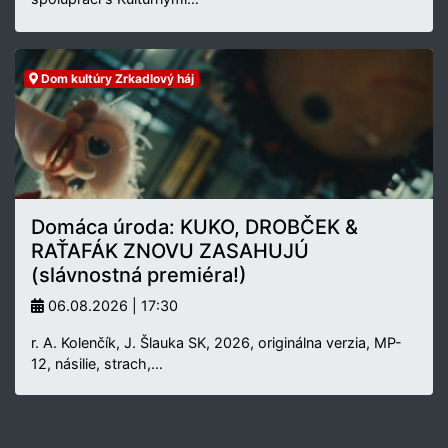
Dom kultúry Zrkadlový háj
Domáca úroda: KUKO, DROBČEK &
RAŤAFÁK ZNOVU ZASAHUJÚ
(slávnostná premiéra!)
06.08.2026 | 17:30
r. A. Kolenčík, J. Šlauka SK, 2026, originálna verzia, MP-
12, násilie, strach,…