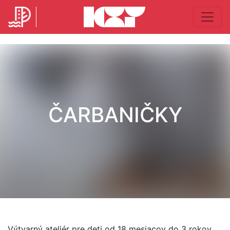
ČARBANIČKY
Výtvarný ateliér pre deti od 18 mesiacov do 3 rokov,