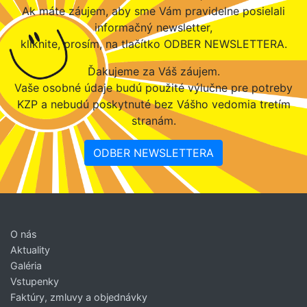
Ak máte záujem, aby sme Vám pravidelne posielali
informačný newsletter,
kliknite, prosím, na tlačítko ODBER NEWSLETTERA.
Ďakujeme za Váš záujem.
Vaše osobné údaje budú použité výlučne pre potreby
KZP a nebudú poskytnuté bez Vášho vedomia tretím
stranám.
ODBER NEWSLETTERA
O nás
Aktuality
Galéria
Vstupenky
Faktúry, zmluvy a objednávky